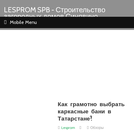
LESPROM SPB - Строительство
загородных домов Синявино
Шлиссельбург Кировск Назия
Mobile Menu
Как грамотно выбрать
каркасные бани в
Татарстане?
Lesprom
Обзоры