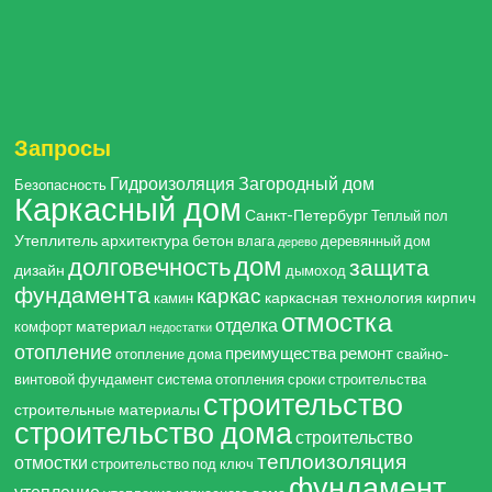
Запросы
Гидроизоляция
Загородный дом
Безопасность
Каркасный дом
Санкт-Петербург
Теплый пол
Утеплитель
архитектура
бетон
влага
деревянный дом
дерево
дом
долговечность
защита
дизайн
дымоход
фундамента
каркас
каркасная технология
кирпич
камин
отмостка
отделка
материал
комфорт
недостатки
отопление
преимущества
ремонт
отопление дома
свайно-
винтовой фундамент
система отопления
сроки строительства
строительство
строительные материалы
строительство дома
строительство
теплоизоляция
отмостки
строительство под ключ
фундамент