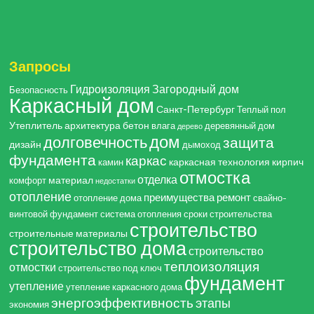
Запросы
Гидроизоляция
Загородный дом
Безопасность
Каркасный дом
Санкт-Петербург
Теплый пол
Утеплитель
архитектура
бетон
влага
деревянный дом
дерево
дом
долговечность
защита
дизайн
дымоход
фундамента
каркас
каркасная технология
кирпич
камин
отмостка
отделка
материал
комфорт
недостатки
отопление
преимущества
ремонт
отопление дома
свайно-
винтовой фундамент
система отопления
сроки строительства
строительство
строительные материалы
строительство дома
строительство
теплоизоляция
отмостки
строительство под ключ
фундамент
утепление
утепление каркасного дома
энергоэффективность
этапы
экономия