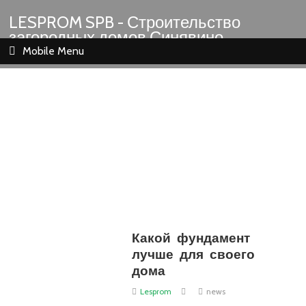
LESPROM SPB - Строительство
загородных домов Синявино
Шлиссельбург Кировск Назия
Mobile Menu
Какой фундамент
лучше для своего
дома
Lesprom
news