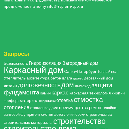
предложение на почту info@lesprom-spb.ru
Запросы
Гидроизоляция
Загородный дом
Безопасность
Каркасный дом
Санкт-Петербург
Теплый пол
Утеплитель
архитектура
бетон
влага
деревянный дом
дерево
дом
долговечность
защита
дизайн
дымоход
фундамента
каркас
каркасная технология
кирпич
камин
отмостка
отделка
материал
комфорт
недостатки
отопление
преимущества
ремонт
отопление дома
свайно-
винтовой фундамент
система отопления
сроки строительства
строительство
строительные материалы
строительство дома