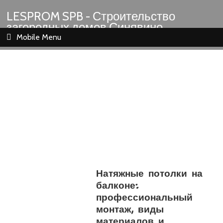
LESPROM SPB - Строительство
загородных домов Синявино
Шлиссельбург Кировск Назия
Mobile Menu
Натяжные потолки на
балконе:
профессиональный
монтаж, виды
материалов и