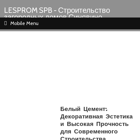
LESPROM SPB - Строительство
загородных домов Синявино
Шлиссельбург Кировск Назия
Mobile Menu
Белый Цемент:
Декоративная Эстетика
и Высокая Прочность
для Современного
Строительства