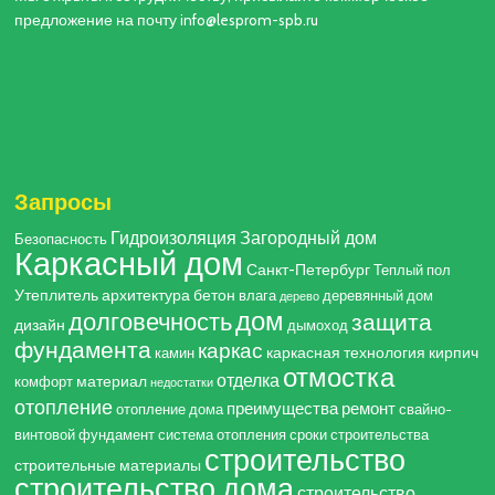
предложение на почту info@lesprom-spb.ru
Запросы
Гидроизоляция
Загородный дом
Безопасность
Каркасный дом
Санкт-Петербург
Теплый пол
Утеплитель
архитектура
бетон
влага
деревянный дом
дерево
дом
долговечность
защита
дизайн
дымоход
фундамента
каркас
каркасная технология
кирпич
камин
отмостка
отделка
материал
комфорт
недостатки
отопление
преимущества
ремонт
отопление дома
свайно-
винтовой фундамент
система отопления
сроки строительства
строительство
строительные материалы
строительство дома
строительство