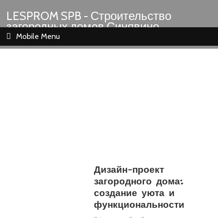
LESPROM SPB - Строительство
загородных домов Синявино
Шлиссельбург Кировск Назия
Mobile Menu
Дизайн-проект
загородного дома:
создание уюта и
функциональности