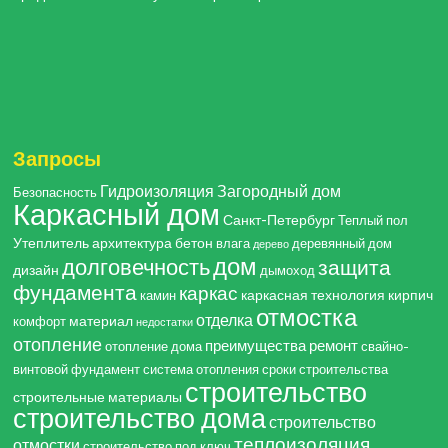
Запросы
Гидроизоляция
Загородный дом
Безопасность
Каркасный дом
Санкт-Петербург
Теплый пол
Утеплитель
архитектура
бетон
влага
деревянный дом
дерево
дом
долговечность
защита
дизайн
дымоход
фундамента
каркас
каркасная технология
кирпич
камин
отмостка
отделка
материал
комфорт
недостатки
отопление
преимущества
ремонт
отопление дома
свайно-
винтовой фундамент
система отопления
сроки строительства
строительство
строительные материалы
строительство дома
строительство
теплоизоляция
отмостки
строительство под ключ