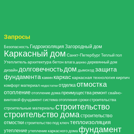
Запросы
Гидроизоляция
Загородный дом
Безопасность
Каркасный дом
Санкт-Петербург
Теплый пол
Утеплитель
архитектура
бетон
влага
деревянный дом
дерево
дом
долговечность
защита
дизайн
дымоход
фундамента
каркас
каркасная технология
кирпич
камин
отмостка
отделка
материал
комфорт
недостатки
отопление
преимущества
ремонт
отопление дома
свайно-
винтовой фундамент
система отопления
сроки строительства
строительство
строительные материалы
строительство дома
строительство
теплоизоляция
отмостки
строительство под ключ
фундамент
утепление
утепление каркасного дома