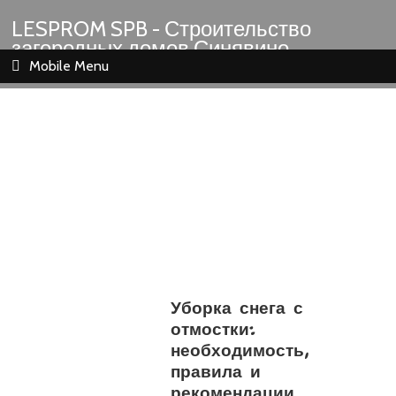
LESPROM SPB - Строительство
загородных домов Синявино
Шлиссельбург Кировск Назия
Mobile Menu
Уборка снега с
отмостки:
необходимость,
правила и
рекомендации