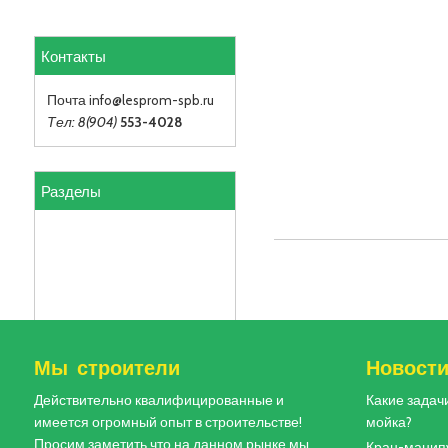
Контакты
Почта info
@lesprom-spb.ru
Тел: 8(904)
553-4028
Разделы
Мы строители
Новост
Действительно квалифицированные и
Какие задач
имеется огромный опыт в строительстве!
мойка?
Просим заметить что на данном рынке мы
Кран-манипу