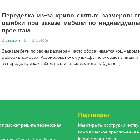
Переделка из-за криво снятых размеров: г
ошибки при заказе мебели по индивидуал
проектам
Lesprom
Обзоры
Заказ мебели по своим размерам часто оборачивается кошмаром и
ошибок в замерах. Разбираем, почему шкафы не влезают в ниши, кт
за переделку и как избежать финансовых потерь. (далее…)
и
Партнеры
и поможет решить переносная
Мы открыты к сотрудничеству
коммерческое предложение н
info@lesprom-spb.ru
лятор в Санкт-Петербурге: