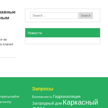
лавные
ьным
Новости
з-за
о платит
Запросы
Гидроизоляция
, присылайте
Безопасность
Каркасный
а почту
Загородный дом