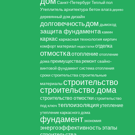
дом
Санкт-Петербург
Теплый пол
Утеплитель
архитектура
бетон
влага
дерево
дизайн
деревянный дом
дом
долговечность
дымоход
защита фундамента
камин
каркас
каркасная технология
кирпич
отделка
материал
комфорт
недостатки
отмостка
отопление
отопление
преимущества
ремонт
дома
свайно-
винтовой фундамент
система отопления
строительные
сроки строительства
строительство
материалы
строительство дома
строительство отмостки
строительство
теплоизоляция
утепление
под ключ
утепление каркасного дома
фундамент
экономия
энергоэффективность
этапы
строительства