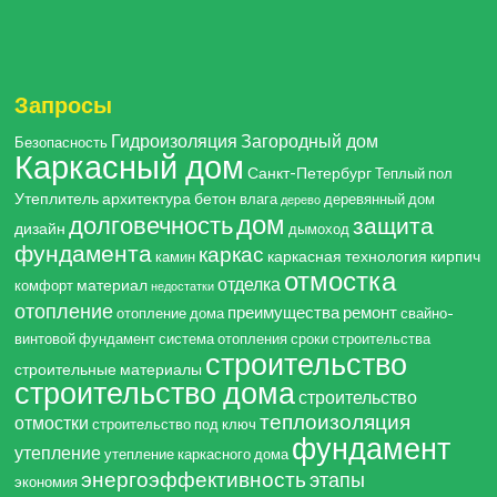
Запросы
Гидроизоляция
Загородный дом
Безопасность
Каркасный дом
Санкт-Петербург
Теплый пол
Утеплитель
архитектура
бетон
влага
деревянный дом
дерево
дом
долговечность
защита
дизайн
дымоход
фундамента
каркас
каркасная технология
кирпич
камин
отмостка
отделка
материал
комфорт
недостатки
отопление
преимущества
ремонт
отопление дома
свайно-
винтовой фундамент
система отопления
сроки строительства
строительство
строительные материалы
строительство дома
строительство
теплоизоляция
отмостки
строительство под ключ
фундамент
утепление
утепление каркасного дома
энергоэффективность
этапы
экономия