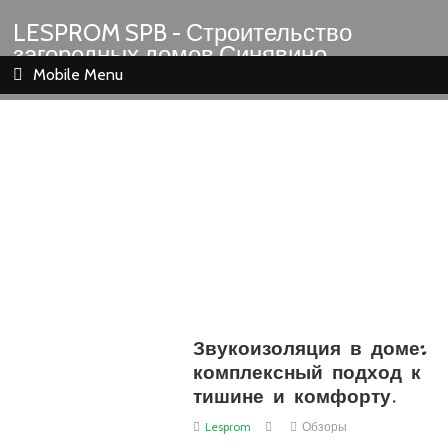
LESPROM SPB - Строительство
загородных домов Синявино
Шлиссельбург Кировск Назия
Mobile Menu
Звукоизоляция в доме:
комплексный подход к
тишине и комфорту.
Lesprom
Обзоры