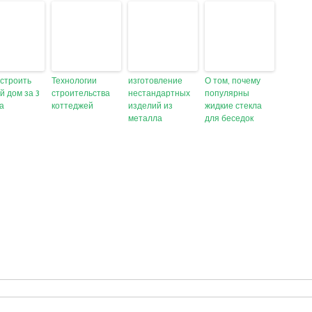
остроить
Технологии
изготовление
О том, почему
й дом за 3
строительства
нестандартных
популярны
а
коттеджей
изделий из
жидкие стекла
металла
для беседок