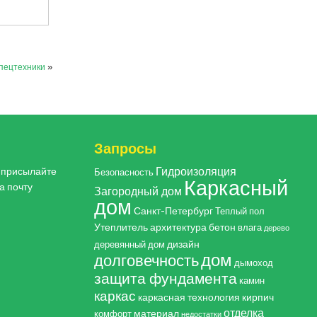
пецтехники
»
Запросы
Гидроизоляция
, присылайте
Безопасность
Каркасный
а почту
Загородный дом
дом
Санкт-Петербург
Теплый пол
Утеплитель
архитектура
бетон
влага
дерево
дизайн
деревянный дом
дом
долговечность
дымоход
защита фундамента
камин
каркас
каркасная технология
кирпич
отделка
материал
комфорт
недостатки