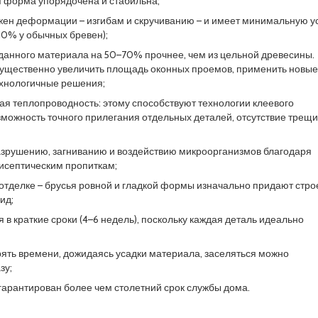
 форма упорядочена и стабильна;
жен деформации – изгибам и скручиванию – и имеет минимальную у
10% у обычных бревен);
 данного материала на 50–70% прочнее, чем из цельной древесины.
существенно увеличить площадь оконных проемов, применить новые
хнологичные решения;
ая теплопроводность: этому способствуют технологии клеевого
зможность точного прилегания отдельных деталей, отсутствие трещи
азрушению, загниванию и воздействию микроорганизмов благодаря
тисептическим пропиткам;
 отделке – брусья ровной и гладкой формы изначально придают стр
ид;
 в краткие сроки (4–6 недель), поскольку каждая деталь идеально
рять времени, дожидаясь усадки материала, заселяться можно
зу;
 гарантирован более чем столетний срок службы дома.