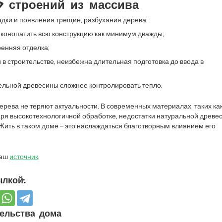
 строений из массива
адки и появления трещин, разбухания дерева;
конопатить всю конструкцию как минимум дважды;
ренняя отделка;
в строительстве, неизбежна длительная подготовка до ввода в
цельной древесины сложнее контролировать тепло.
ерева не теряют актуальности. В современных материалах, таких ка
аря высокотехнологичной обработке, недостатки натуральной древе
Жить в таком доме – это наслаждаться благотворным влиянием его
наш
источник
.
лкой:
ельства дома