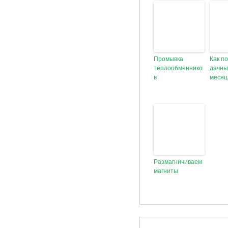
Промывка
Как п
теплообменнико
дачны
в
месяц
Размагничиваем
магниты