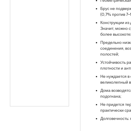
Геометрическая
Брус не подвер
(0,7% против 7–
Конструкции из
Значит, можно 
более высокоте
Предельно низк
соединения, во
полостей;
Устойчивость р
плотности и ан
Не нуждается в
великолепный в
Дома возводятся
подогнана;
Не придется те
практически сра
Долговечность: