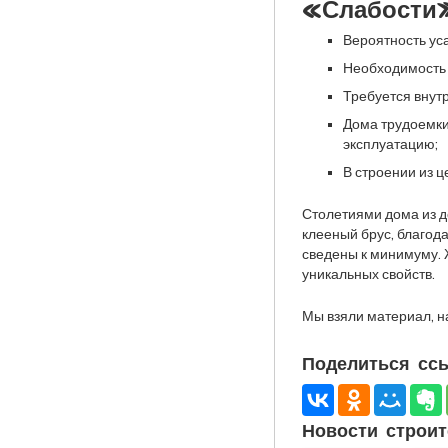
«Слабости»
Вероятность ус
Необходимость 
Требуется внут
Дома трудоемки 
эксплуатацию;
В строении из 
Столетиями дома из д
клееный брус, благод
сведены к минимуму. 
уникальных свойств.
Мы взяли материал, 
Поделиться ссы
Новости строит