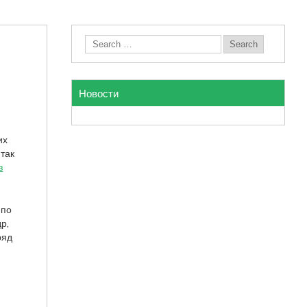
Новости
их
 так
з
 по
р,
ряд