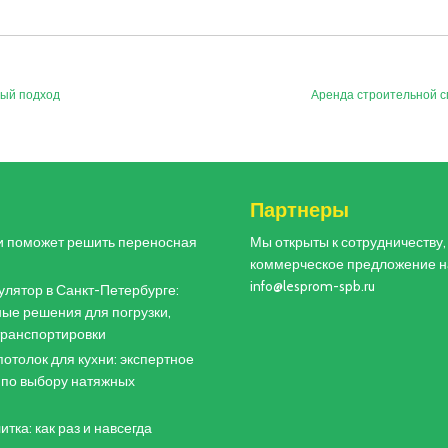
ный подход
Аренда строительной с
и
Партнеры
и поможет решить переносная
Мы открыты к сотрудничеству
коммерческое предложение н
info@lesprom-spb.ru
лятор в Санкт-Петербурге:
ые решения для погрузки,
 транспортировки
отолок для кухни: экспертное
 по выбору натяжных
итка: как раз и навсегда