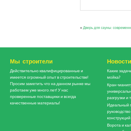
«
Дверь для сауны: современ
Мы строители
Новост
Действительно квалифицированные и
Какие задач
имеется огромный опыт в строительстве!
мойка?
Просим заметить что на данном рынке мы
Кран-манипу
работаем уже много лет! У нас
универсальн
проверенные поставщики и всегда
разгрузки и
качественные материалы!
Идеальный п
руководство
конструкций
Ворота и кал