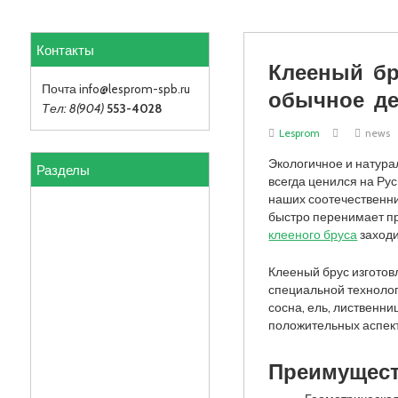
Контакты
Клееный бр
обычное де
Почта info
@lesprom-spb.ru
Тел: 8(904)
553-4028
Lesprom
news
Разделы
Экологичное и натура
всегда ценился на Ру
наших соотечественни
быстро перенимает п
клееного бруса
заходи
Клееный брус изготов
специальной технолог
сосна, ель, лиственн
положительных аспект
Преимущест