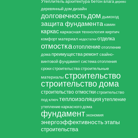
Утеплитель
архитектура
бетон
влага
дерево
дизайн
деревянный дом
дом
долговечность
дымоход
защита фундамента
камин
каркас
каркасная технология
кирпич
отделка
материал
комфорт
недостатки
отмостка
отопление
отопление
преимущества
ремонт
дома
свайно-
винтовой фундамент
система отопления
строительные
сроки строительства
строительство
материалы
строительство дома
строительство отмостки
строительство
теплоизоляция
утепление
под ключ
утепление каркасного дома
фундамент
экономия
энергоэффективность
этапы
строительства