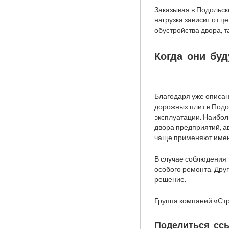
Заказывая в Подольск
нагрузка зависит от 
обустройства двора, т
Когда они бу
Благодаря уже описа
дорожных плит в Подо
эксплуатации. Наибол
двора предприятий, ав
чаще применяют имен
В случае соблюдения 
особого ремонта. Дру
решение.
Группа компаний «Ст
Поделиться ссы