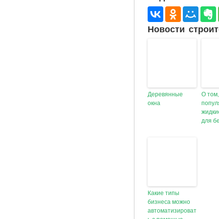
Новости строит
Деревянные
О том
окна
попу
жидки
для б
Какие типы
бизнеса можно
автоматизироват