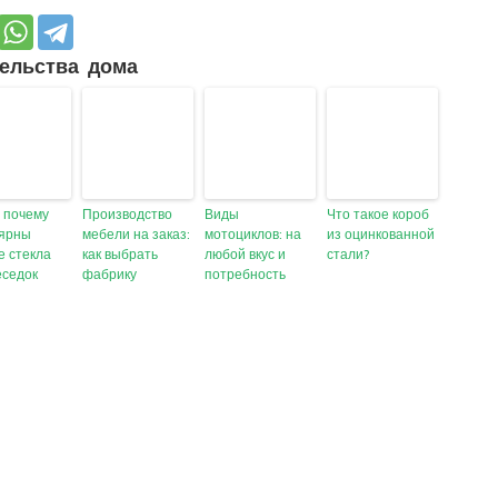
ельства дома
, почему
Производство
Виды
Что такое короб
лярны
мебели на заказ:
мотоциклов: на
из оцинкованной
е стекла
как выбрать
любой вкус и
стали?
еседок
фабрику
потребность