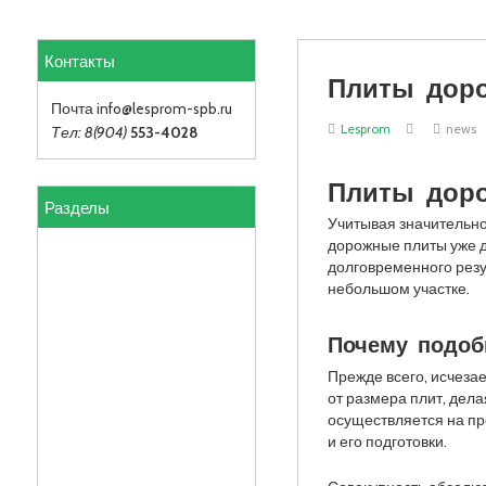
Контакты
Плиты дор
Почта info
@lesprom-spb.ru
Lesprom
news
Тел: 8(904)
553-4028
Плиты дор
Разделы
Учитывая значительно
дорожные плиты уже 
долговременного резу
небольшом участке.
Почему подоб
Прежде всего, исчеза
от размера плит, дел
осуществляется на про
и его подготовки.