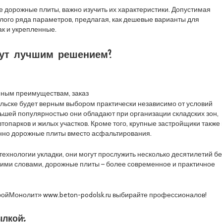
е дорожные плиты, важно изучить их характеристики. Допустимая
целого ряда параметров, предлагая, как дешевые варианты для
ак и укрепленные.
дут лучшим решением?
нным преимуществам, заказ
льске будет верным выбором практически независимо от условий
ьшей популярностью они обладают при организации складских зон,
топарков и жилых участков. Кроме того, крупные застройщики также
но дорожные плиты вместо асфальтирования.
технологии укладки, они могут прослужить несколько десятилетий бе
гими словами, дорожные плиты – более современное и практичное
ройМонолит» www.beton-podolsk.ru выбирайте профессионалов!
лкой: