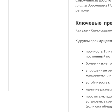
Совокупность абсолют
плиты дорожные в П
регионе.
Ключевые пре
Как уже и было сказа
К другим преимуществ
прочность. Плит
постоянный пот
более низкие т
упрощенные рем
конкретную пли
устойчивость к
наличие разных
простота укладк
установки, в ср
(если она обла