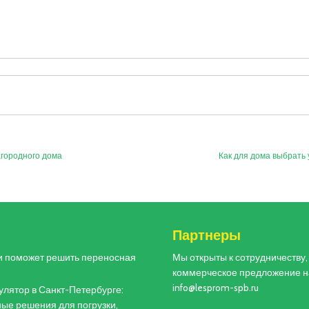
агородного дома
Как для дома выбрать
и
Партнеры
и поможет решить переносная
Мы открыты к сотрудничеству
коммерческое предложение н
info@lesprom-spb.ru
лятор в Санкт-Петербурге:
ые решения для погрузки,