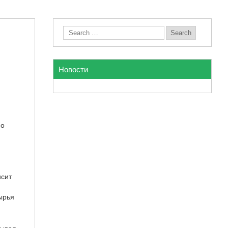
Новости
 о
исит
сырья