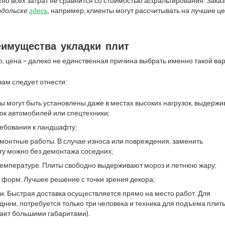
но всех затрат не сравнится со стоимостью асфальтирования. Зака
одольске
здесь
, например, клиенты могут рассчитывать на лучшие ц
имущества укладки плит
но, цена – далеко не единственная причина выбрать именно такой ва
ам следует отнести:
ы могут быть установлены даже в местах высоких нагрузок, выдержи
ок автомобилей или спецтехники;
ребования к ландшафту;
онтные работы. В случае износа или повреждения, заменить
ту можно без демонтажа соседних;
 температуре. Плиты свободно выдерживают мороз и летнюю жару;
 форм. Лучшее решение с точки зрения декора;
и. Быстрая доставка осуществляется прямо на место работ. Для
еднем, потребуется только три человека и техника для подъема плит
дает большими габаритами).