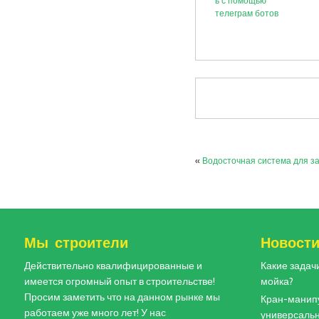
ь с помощью
телеграм ботов
«
Водосточная система для з
Мы строители
Новост
Действительно квалифицированные и
Какие задач
имеется огромный опыт в строительстве!
мойка?
Просим заметить что на данном рынке мы
Кран-манипу
работаем уже много лет! У нас
универсальн