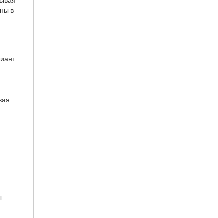
зывая
ены в
риант
вая
ы