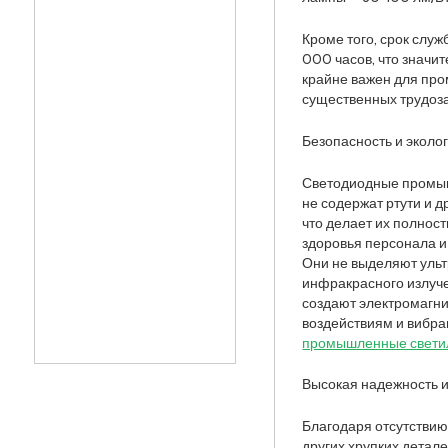
Кроме того, срок слу
000 часов, что значи
крайне важен для про
существенных трудоза
Безопасность и эколо
Светодиодные промы
не содержат ртути и д
что делает их полнос
здоровья персонала 
Они не выделяют уль
инфракрасного излуче
создают электромагни
воздействиям и вибра
промышленные свети
Высокая надежность и
Благодаря отсутствию
других хрупких детал