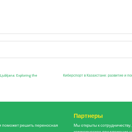
Ljubljana: Exploring the
Киберспорт в Казахстане: развитие и п
и
Партнеры
и поможет решить переносная
Мы открыты к сотрудничеству
коммерческое предложение н