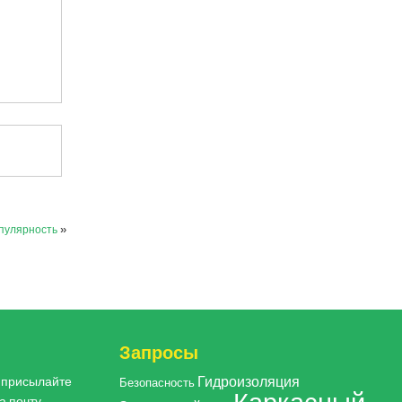
опулярность
»
Запросы
Гидроизоляция
, присылайте
Безопасность
а почту