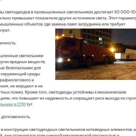
жбы светодиодов в промышленных светильниках достигает 50 000-1
тельно превышает показатели других источников света. Этот парамет
мышленных объектов, где замена ламп затруднена или требует
трат.
гичность
шленные светильники
ругих вредных веществ,
тью безопасными для
и окружающей среды.
трафиолетового и
ния, не мерцают и не
тных помех. Кроме того, светодиоды устойчивы к механическим
циям, что повышает их надежность и сокращает риск выхода из строя
льники в СПб
тут.
 долговечность
 в конструкции светодиодных светильников нитевидных элементов, к
ей, они отличаются повышенной механической прочностью и