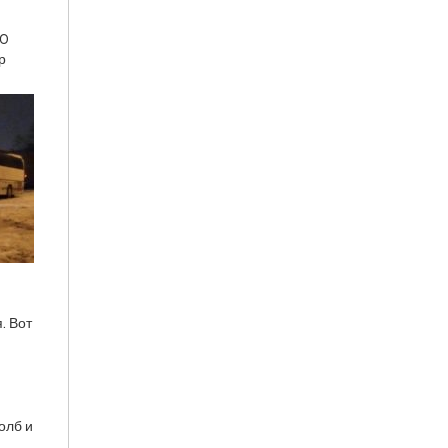
00
р
. Вот
олб и