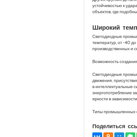
устойчивостью к уда
объектов, где подобн
Широкий темп
Светодиодные промыш
температур, от -40 до
производственных и 
Возможность создани
Светодиодные промыш
движения, присутстви
в интеллектуальные с
энергопотребление за
яркости в зависимости
Типы промышленных с
Поделиться ссы