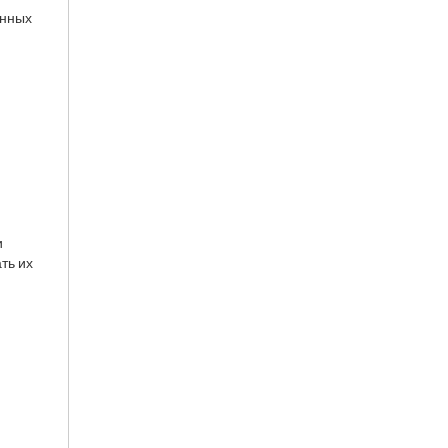
енных
и
ть их