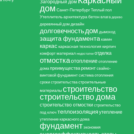
Каркасный
Загородный дом
дом
Санкт-Петербург
Теплый пол
Утеплитель
архитектура
бетон
влага
дерево
дизайн
деревянный дом
дом
долговечность
дымоход
защита фундамента
камин
каркас
каркасная технология
кирпич
отделка
материал
комфорт
недостатки
отмостка
отопление
отопление
преимущества
ремонт
дома
свайно-
винтовой фундамент
система отопления
строительные
сроки строительства
строительство
материалы
строительство дома
строительство отмостки
строительство
теплоизоляция
утепление
под ключ
утепление каркасного дома
фундамент
экономия