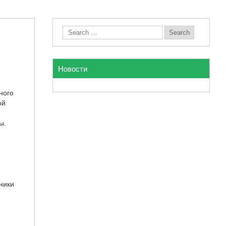
Новости
ного
ой
ы.
ники