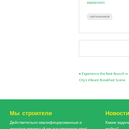
каркасного
светильников
«
Experience the Best Brunch in 
City’s Vibrant Breakfast Scene
Мы строители
Новост
Действительно квалифицированные и
Какие задач
имеется огромный опыт в строительстве!
мойка?