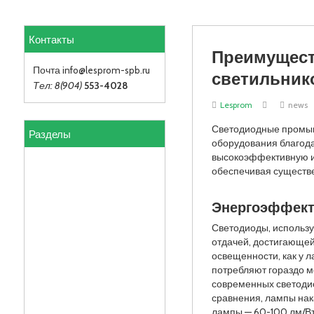
Контакты
Преимущес
светильник
Почта info
@lesprom-spb.ru
Тел: 8(904)
553-4028
Lesprom
news
Разделы
Светодиодные промыш
оборудования благод
высокоэффективную и
обеспечивая существ
Энергоэффект
Светодиоды, использ
отдачей, достигающей 
освещенности, как у 
потребляют гораздо 
современных светоди
сравнения, лампы нак
лампы — 60-100 лм/Вт