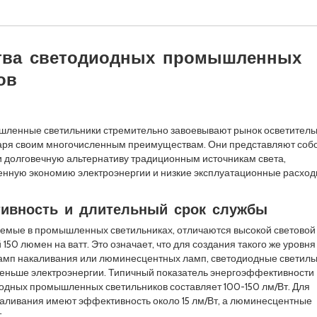
тва светодиодных промышленных
ов
ленные светильники стремительно завоевывают рынок осветитель
аря своим многочисленным преимуществам. Они представляют соб
 долговечную альтернативу традиционным источникам света,
енную экономию электроэнергии и низкие эксплуатационные расход
ивность и длительный срок службы
уемые в промышленных светильниках, отличаются высокой световой
150 люмен на ватт. Это означает, что для создания такого же уровня
ламп накаливания или люминесцентных ламп, светодиодные светиль
меньше электроэнергии. Типичный показатель энергоэффективности
одных промышленных светильников составляет 100-150 лм/Вт. Для
аливания имеют эффективность около 15 лм/Вт, а люминесцентные
.