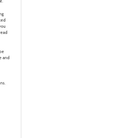
e.
ing
cked
 you
pread
 be
re and
ons.