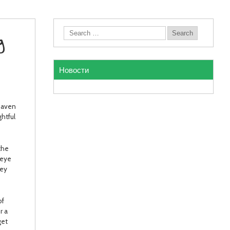
g
Новости
 haven
ghtful
the
 eye
ney
of
r a
get