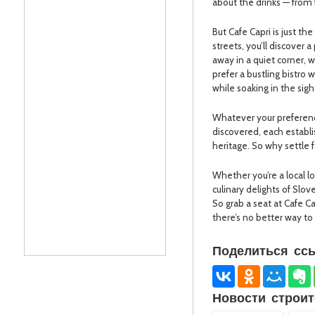
about the drinks — from 
But Cafe Capri is just t
streets, you’ll discover 
away in a quiet corner, 
prefer a bustling bistro
while soaking in the sigh
Whatever your preference
discovered, each establis
heritage. So why settle 
Whether you’re a local lo
culinary delights of Slov
So grab a seat at Cafe Ca
there’s no better way to
Поделиться ссы
Новости строит