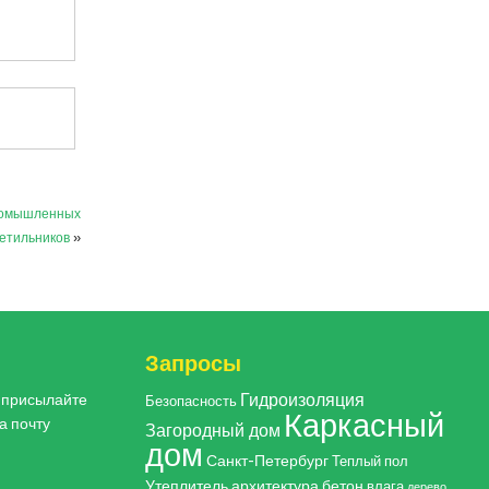
ромышленных
ветильников
»
Запросы
Гидроизоляция
, присылайте
Безопасность
Каркасный
а почту
Загородный дом
дом
Санкт-Петербург
Теплый пол
Утеплитель
архитектура
бетон
влага
дерево