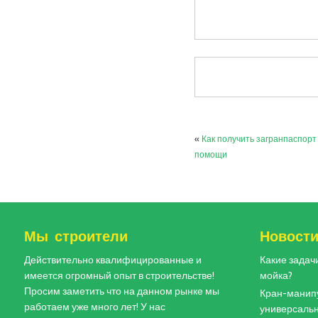
«
Как получить загранпаспорт
помощи
Мы строители
Новост
Действительно квалифицированные и
Какие задач
имеется огромный опыт в строительстве!
мойка?
Просим заметить что на данном рынке мы
Кран-манипу
работаем уже много лет! У нас
универсальн