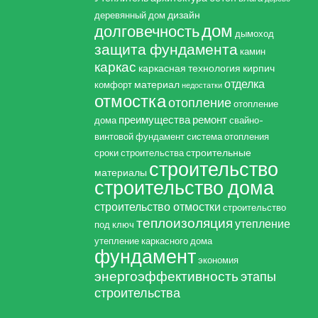
дизайн
деревянный дом
дом
долговечность
дымоход
защита фундамента
камин
каркас
каркасная технология
кирпич
отделка
материал
комфорт
недостатки
отмостка
отопление
отопление
преимущества
ремонт
дома
свайно-
винтовой фундамент
система отопления
строительные
сроки строительства
строительство
материалы
строительство дома
строительство отмостки
строительство
теплоизоляция
утепление
под ключ
утепление каркасного дома
фундамент
экономия
энергоэффективность
этапы
строительства