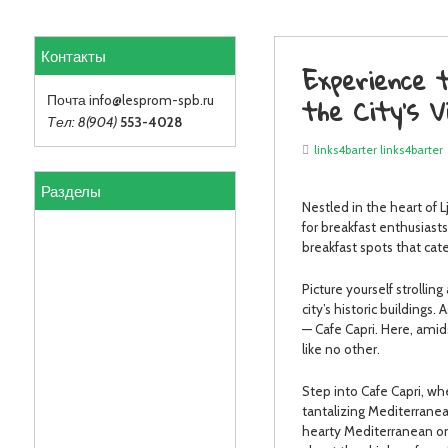
Контакты
Experience t
the City’s 
Почта info
@lesprom-spb.ru
Тел: 8(904)
553-4028
links4barter links4barter
Разделы
Nestled in the heart of 
for breakfast enthusiasts:
breakfast spots that cat
Picture yourself strolli
city’s historic building
— Cafe Capri. Here, amid
like no other.
Step into Cafe Capri, whe
tantalizing Mediterranea
hearty Mediterranean ome