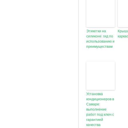
Этикетки на
Крыш
силиконе: гид по
карка
использованию и
преимуществам
Установка
кондиционеров в
Самаре:
выполнение
работ под ключ с
гарантией
качества