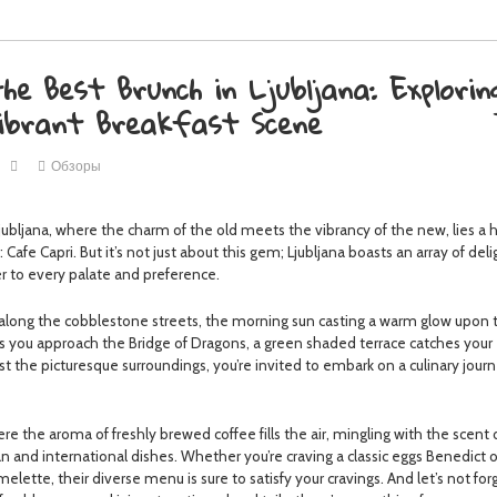
he Best Brunch in Ljubljana: Explorin
Vibrant Breakfast Scene
Обзоры
Ljubljana, where the charm of the old meets the vibrancy of the new, lies a
 Cafe Capri. But it’s not just about this gem; Ljubljana boasts an array of deli
er to every palate and preference.
ng along the cobblestone streets, the morning sun casting a warm glow upon 
s. As you approach the Bridge of Dragons, a green shaded terrace catches your
st the picturesque surroundings, you’re invited to embark on a culinary jour
re the aroma of freshly brewed coffee fills the air, mingling with the scent 
n and international dishes. Whether you’re craving a classic eggs Benedict o
lette, their diverse menu is sure to satisfy your cravings. And let’s not for