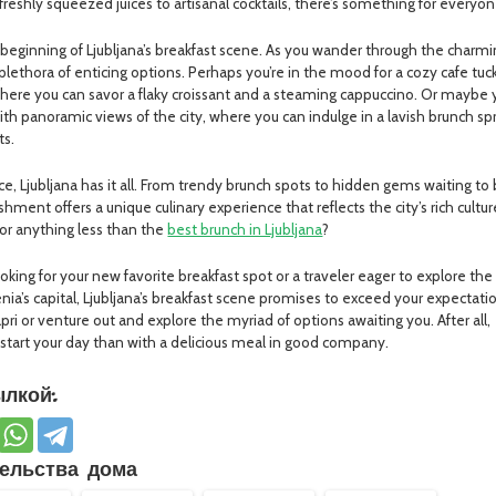
freshly squeezed juices to artisanal cocktails, there’s something for everyon
he beginning of Ljubljana’s breakfast scene. As you wander through the charm
a plethora of enticing options. Perhaps you’re in the mood for a cozy cafe tu
where you can savor a flaky croissant and a steaming cappuccino. Or maybe
 with panoramic views of the city, where you can indulge in a lavish brunch s
ts.
, Ljubljana has it all. From trendy brunch spots to hidden gems waiting to
hment offers a unique culinary experience that reflects the city’s rich cultu
for anything less than the
best brunch in Ljubljana
?
oking for your new favorite breakfast spot or a traveler eager to explore the
enia’s capital, Ljubljana’s breakfast scene promises to exceed your expectati
pri or venture out and explore the myriad of options awaiting you. After all,
 start your day than with a delicious meal in good company.
лкой:
ельства дома