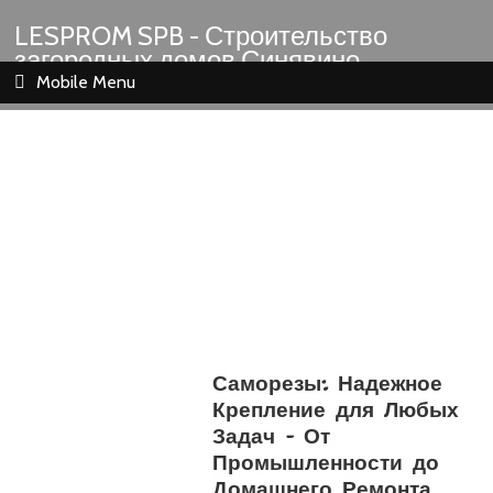
LESPROM SPB - Строительство
загородных домов Синявино
Шлиссельбург Кировск Назия
Mobile Menu
Саморезы: Надежное
Крепление для Любых
Задач – От
Промышленности до
Домашнего Ремонта