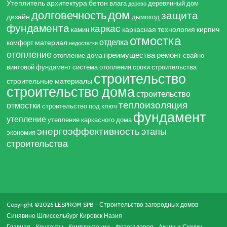
Утеплитель
архитектура
бетон
влага
деревянный дом
дерево
дом
долговечность
защита
дизайн
дымоход
фундамента
каркас
каркасная технология
кирпич
камин
отмостка
отделка
материал
комфорт
недостатки
отопление
преимущества
ремонт
отопление дома
свайно-
винтовой фундамент
система отопления
сроки строительства
строительство
строительные материалы
строительство дома
строительство
теплоизоляция
отмостки
строительство под ключ
фундамент
утепление
утепление каркасного дома
энергоэффективность
этапы
экономия
строительства
Copyright ©2026 LESPROM SPB - Строительство загородных домов
Синявино Шлиссельбург Кировск Назия
Главная
Контакты
Комплектации
Фотогалерея
Акции и Скидки