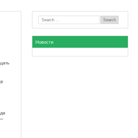
Новости
дцать
ер
ода
 —