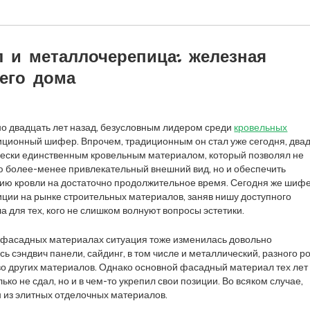
 и металлочерепица: железная
его дома
ьно двадцать лет назад, безусловным лидером среди
кровельных
ционный шифер. Впрочем, традиционным он стал уже сегодня, два
чески единственным кровельным материалом, который позволял не
ю более-менее привлекательный внешний вид, но и обеспечить
ию кровли на достаточно продолжительное время. Сегодня же шиф
иции на рынке строительных материалов, заняв нишу доступного
 для тех, кого не слишком волнуют вопросы эстетики.
 в фасадных материалах ситуация тоже изменилась довольно
ь сэндвич панели, сайдинг, в том числе и металлический, разного р
о других материалов. Однако основной фасадный материал тех лет
лько не сдал, но и в чем-то укрепил свои позиции. Во всяком случае,
н из элитных отделочных материалов.