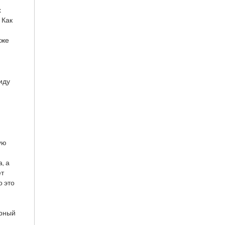
х
 Как
кже
иду
ую
, а
ет
о это
урный