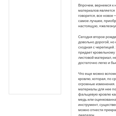
Впрочем, вернемся к 
материалов является 
говорится, все новое 
самое лучшее, приобр
настоящую, «железную
Сегодня второе рожде
довольно дорогой, но
сходная с черепицей.
придает кровельному
листовой материал, н
достаточно легко и б
Что еще можно вспомн
кровлю, которая, по 
огромные изменения. 
материалы для нее п
фальцевую кровлю как 
медь или оцинкованн
инструмент, существ
можно отнести прекра
диапазон.