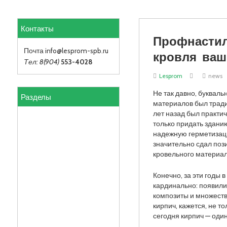
Контакты
Профнастил
кровля ваш
Почта info
@lesprom-spb.ru
Тел: 8(904)
553-4028
Lesprom
news
Разделы
Не так давно, буквал
материалов был тради
лет назад был практи
только придать здани
надежную герметизац
значительно сдал поз
кровельного материала
Конечно, за эти годы
кардинально: появилис
композиты и множеств
кирпич, кажется, не то
сегодня кирпич — оди