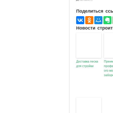
Поделиться ссы
Новости строит
Доставка песка
Преи
для стройки
профе
ого м
забор