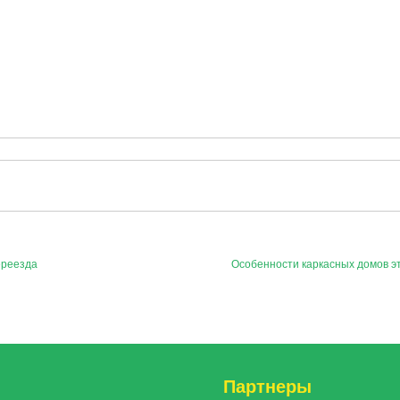
ереезда
Особенности каркасных домов э
и
Партнеры