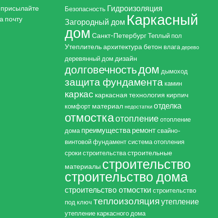
Гидроизоляция
, присылайте
Безопасность
Каркасный
а почту
Загородный дом
дом
Санкт-Петербург
Теплый пол
Утеплитель
архитектура
бетон
влага
дерево
дизайн
деревянный дом
дом
долговечность
дымоход
защита фундамента
камин
каркас
каркасная технология
кирпич
отделка
материал
комфорт
недостатки
отмостка
отопление
отопление
преимущества
ремонт
дома
свайно-
винтовой фундамент
система отопления
строительные
сроки строительства
строительство
материалы
строительство дома
строительство отмостки
строительство
теплоизоляция
утепление
под ключ
утепление каркасного дома