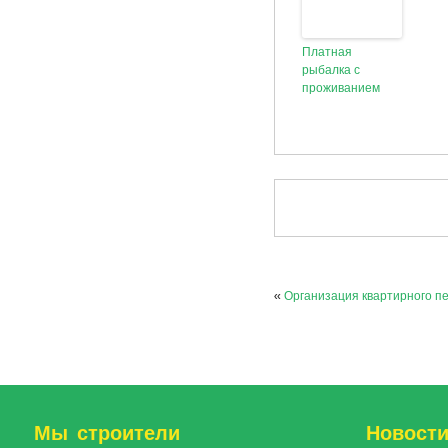
Платная
рыбалка с
проживанием
«
Организация квартирного п
Мы строители
Новост