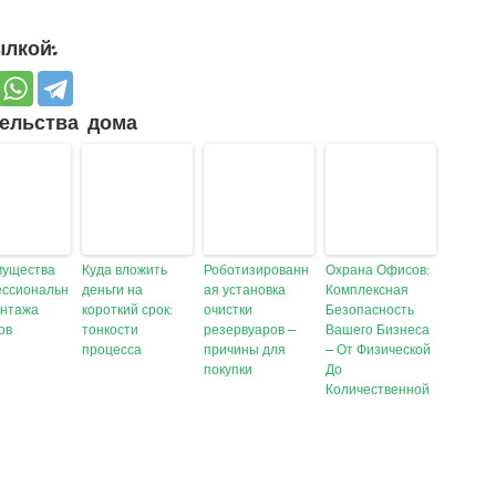
лкой:
ельства дома
мущества
Куда вложить
Роботизированн
Охрана Офисов:
ссиональн
деньги на
ая установка
Комплексная
онтажа
короткий срок:
очистки
Безопасность
ов
тонкости
резервуаров –
Вашего Бизнеса
процесса
причины для
– От Физической
покупки
До
Количественной