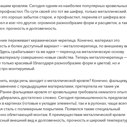
нашим кровлям. Сегодня одним из наиболее популярных кровельны
профнастил. По сути своей это тот же шифер, только металлический.
— это хорошо забытое старое, и профнастил, переняв от шифера все
ел и кое-что другое: огромное разнообразие форм и расцветок, а та
»; прочность и долговечность.
ние переживает керамическая черепица. Конечно, материал это
 есть и более доступный вариант — металлочерепица, по внешнему в
 Здесь срабатывает та же идея — переход на металлическую основу
 материалу совершенно новые свойства. Теперь металлочерепица —
е только красивый (благодаря разнообразию форм и цветов), но и
ыстро монтируемый.
ить, когда речь заходит о металлической кровле? Конечно, фальцев
сравнению с предыдущими материалами, претерпела не такие уж
Ранее фальцевая кровля от кровельщика требовала немалого опыта
одбирались достаточно сложно. Сегодня промышленность предлага
в картинах (готовые к укладке элементы), так и в рулонах, чаще всег
ая сталь с полимерным покрытием. Появился также специальный
енно облегчающий монтаж. К преимуществам металлической кровли
сный внешний вид и долговечность, прочность и широкий температ