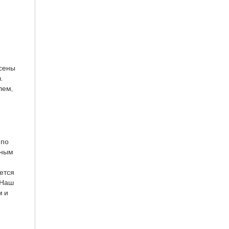
есены
.
лем,
 по
дным
ется
 Наш
м и