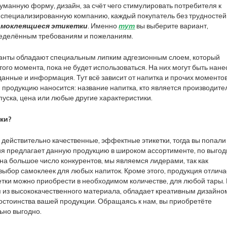
уманную форму, дизайн, за счёт чего стимулировать потребителя к
 специализированную компанию, каждый покупатель без трудностей
амоклеящиеся этикетки
. Именно
тут
вы выберите вариант,
еделённым требованиям и пожеланиям.
нты обладают специальным липким адгезионным слоем, который
ого момента, пока не будет использоваться. На них могут быть нан
анные и информация. Тут всё зависит от напитка и прочих моментов
 продукцию наносится: название напитка, кто является производите
пуска, цена или любые другие характеристики.
йки?
действительно качественные, эффектные этикетки, тогда вы попали
ия предлагает данную продукцию в широком ассортименте, по выго
на большое число конкурентов, мы являемся лидерами, так как
ыбор самоклеек для любых напиток. Кроме этого, продукция отлича
етки можно приобрести в необходимом количестве, для любой тары.
я из высококачественного материала, обладает креативным дизайно
остоинства вашей продукции. Обращаясь к нам, вы приобретёте
ьно выгодно.