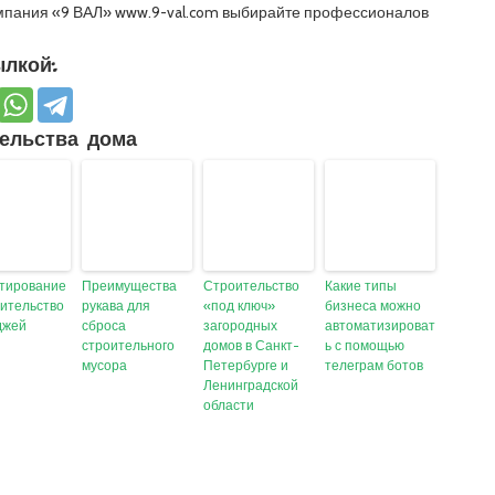
мпания «9 ВАЛ» www.9-val.com выбирайте профессионалов
лкой:
ельства дома
тирование
Преимущества
Строительство
Какие типы
оительство
рукава для
«под ключ»
бизнеса можно
джей
сброса
загородных
автоматизироват
строительного
домов в Санкт-
ь с помощью
мусора
Петербурге и
телеграм ботов
Ленинградской
области