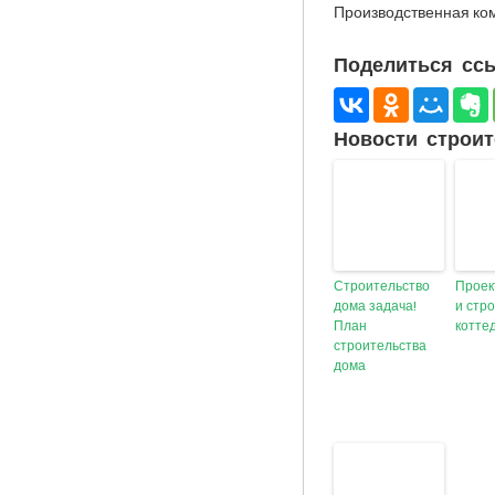
Производственная ко
Поделиться ссы
Новости строит
Строительство
Проек
дома задача!
и стр
План
котте
строительства
дома