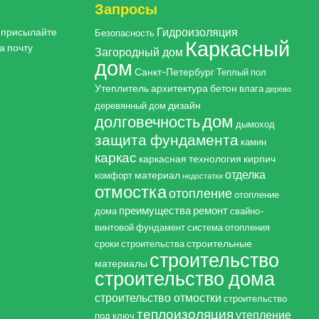
Запросы
Гидроизоляция
, присылайте
Безопасность
Каркасный
а почту
Загородный дом
дом
Санкт-Петербург
Теплый пол
Утеплитель
архитектура
бетон
влага
дерево
дизайн
деревянный дом
дом
долговечность
дымоход
защита фундамента
камин
каркас
каркасная технология
кирпич
отделка
материал
комфорт
недостатки
отмостка
отопление
отопление
преимущества
ремонт
дома
свайно-
винтовой фундамент
система отопления
строительные
сроки строительства
строительство
материалы
строительство дома
строительство отмостки
строительство
теплоизоляция
утепление
под ключ