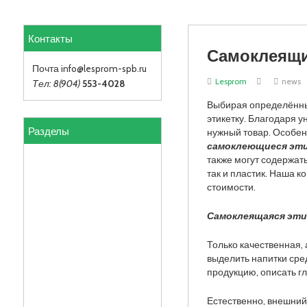
Контакты
Самоклеящи
Почта info
@lesprom-spb.ru
Lesprom
news
Тел: 8(904)
553-4028
Выбирая определённы
этикетку. Благодаря 
Разделы
нужный товар. Особе
самоклеющиеся эт
также могут содержат
так и пластик. Наша 
стоимости.
Самоклеящаяся эти
Только качественная,
выделить напитки сре
продукцию, описать г
Естественно, внешний