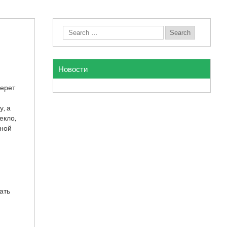
Новости
берет
у, а
екло,
дной
ать