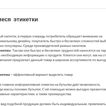
еся этикетки
й напиток, в первую очередь потребитель обращает внимание на
уникальному дизайну, покупатель быстро и без всяких сложностей вы
нно популярны. Среди производителей разных напитков
икетки
. Так как они быстро и без всяких трудностей наносятся на тар
ь необходимую информацию о продукте. Клеится они могут, как на ст
компания предлагает данный товар в широком ассортименте по выго
кетка
– эффективный вариант выделить товар
 а главное информативная этикетка на бутылки даёт возможность
ди массы похожих бутылок. С её помощью можно выгодно презентов
лавные характеристики, а также преимущества.
 вид подобной продукции должен быть индивидуальным, привлекать