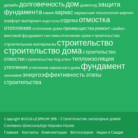
дом
долговечность
защита
дизайн
дымоход
фундамента
каркас
каркасная технология
кирпич
камин
отмостка
отделка
материал
комфорт
недостатки
отопление
преимущества
ремонт
отопление дома
свайно-
винтовой фундамент
система отопления
сроки строительства
строительство
строительные материалы
строительство дома
строительство
теплоизоляция
отмостки
строительство под ключ
фундамент
утепление
утепление каркасного дома
энергоэффективность
этапы
экономия
строительства
Copyright ©2026 LESPROM SPB - Строительство загородных домов
Синявино Шлиссельбург Кировск Назия
Главная
Контакты
Комплектации
Фотогалерея
Акции и Скидки