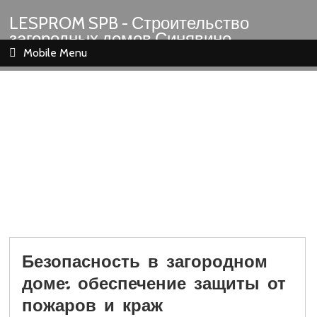
LESPROM SPB - Строительство
загородных домов Синявино
Шлиссельбург Кировск Назия
Mobile Menu
Безопасность в загородном
доме: обеспечение защиты от
пожаров и краж