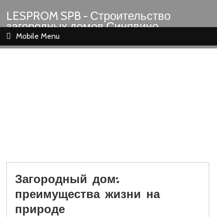
LESPROM SPB - Строительство
загородных домов Синявино
Шлиссельбург Кировск Назия
Mobile Menu
Загородный дом:
преимущества жизни на
природе