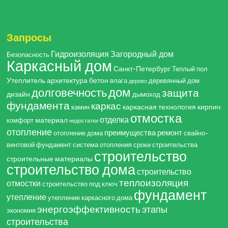
Запросы
Гидроизоляция
Загородный дом
Безопасность
Каркасный дом
Санкт-Петербург
Теплый пол
Утеплитель
архитектура
бетон
влага
деревянный дом
дерево
дом
долговечность
защита
дизайн
дымоход
фундамента
каркас
каркасная технология
кирпич
камин
отмостка
отделка
материал
комфорт
недостатки
отопление
преимущества
ремонт
отопление дома
свайно-
винтовой фундамент
система отопления
сроки строительства
строительство
строительные материалы
строительство дома
строительство
теплоизоляция
отмостки
строительство под ключ
фундамент
утепление
утепление каркасного дома
энергоэффективность
этапы
экономия
строительства