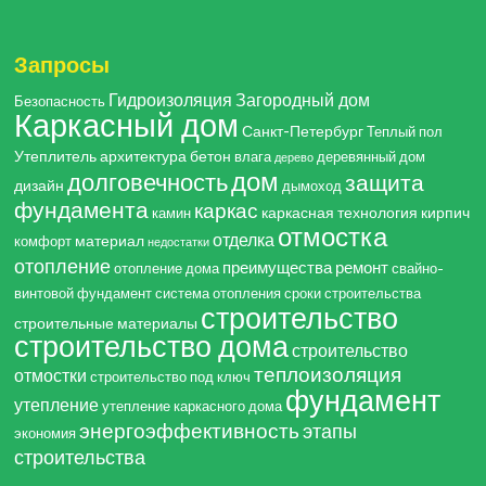
Запросы
Гидроизоляция
Загородный дом
Безопасность
Каркасный дом
Санкт-Петербург
Теплый пол
Утеплитель
архитектура
бетон
влага
деревянный дом
дерево
дом
долговечность
защита
дизайн
дымоход
фундамента
каркас
каркасная технология
кирпич
камин
отмостка
отделка
материал
комфорт
недостатки
отопление
преимущества
ремонт
отопление дома
свайно-
винтовой фундамент
система отопления
сроки строительства
строительство
строительные материалы
строительство дома
строительство
теплоизоляция
отмостки
строительство под ключ
фундамент
утепление
утепление каркасного дома
энергоэффективность
этапы
экономия
строительства