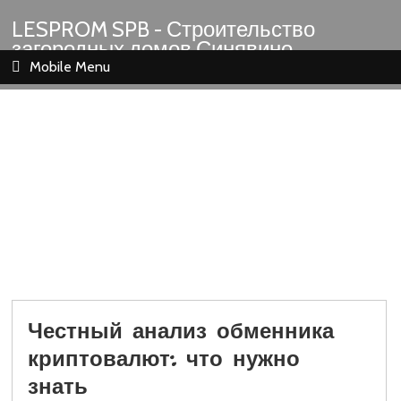
LESPROM SPB - Строительство
загородных домов Синявино
Шлиссельбург Кировск Назия
Mobile Menu
Честный анализ обменника
криптовалют: что нужно
знать