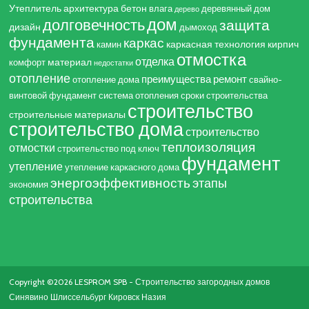
Утеплитель
архитектура
бетон
влага
деревянный дом
дерево
дом
долговечность
защита
дизайн
дымоход
фундамента
каркас
каркасная технология
кирпич
камин
отмостка
отделка
материал
комфорт
недостатки
отопление
преимущества
ремонт
отопление дома
свайно-
винтовой фундамент
система отопления
сроки строительства
строительство
строительные материалы
строительство дома
строительство
теплоизоляция
отмостки
строительство под ключ
фундамент
утепление
утепление каркасного дома
энергоэффективность
этапы
экономия
строительства
Copyright ©2026 LESPROM SPB - Строительство загородных домов
Синявино Шлиссельбург Кировск Назия