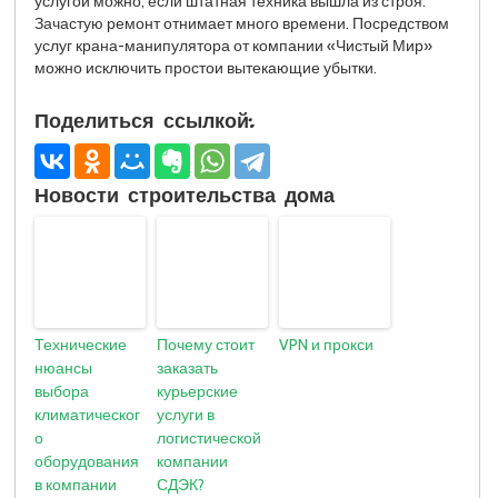
услугой можно, если штатная техника вышла из строя.
Зачастую ремонт отнимает много времени. Посредством
услуг крана-манипулятора от компании «Чистый Мир»
можно исключить простои вытекающие убытки.
Поделиться ссылкой:
Новости строительства дома
Технические
Почему стоит
VPN и прокси
нюансы
заказать
выбора
курьерские
климатическог
услуги в
о
логистической
оборудования
компании
в компании
СДЭК?