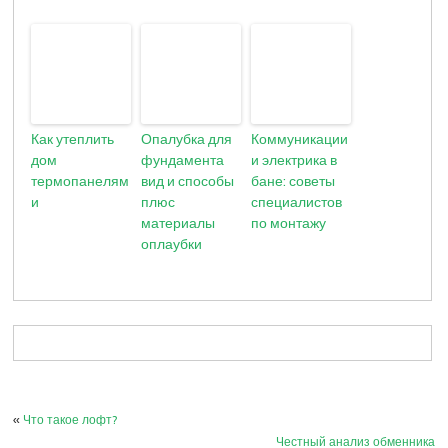
Как утеплить
Опалубка для
Коммуникации
дом
фундамента
и электрика в
термопанелям
вид и способы
бане: советы
и
плюс
специалистов
материалы
по монтажу
оплаубки
«
Что такое лофт?
Честный анализ обменника