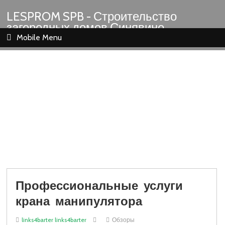
LESPROM SPB - Строительство
загородных домов Синявино
Шлиссельбург Кировск Назия
Mobile Menu
Профессиональные услуги
крана манипулятора
links4barter links4barter
Обзоры