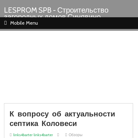
LESPROM SPB - Строительство
загородных домов Синявино
Шлиссельбург Кировск Назия
Mobile Menu
К вопросу об актуальности
септика Коловеси
links4barter links4barter
Обзоры