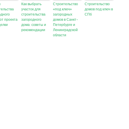
ы
Как выбрать
Строительство
Строительство
тельства
участок для
«под ключ»
домов под ключ в
одного
строительства
загородных
СПб
 от проекта
загородного
домов в Санкт-
делки
дома: советы и
Петербурге и
рекомендации
Ленинградской
области