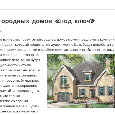
агородных домов «под ключ»
ры
т всяческих проектов загородных домов может предложить компани
т проект, который придется по душе именно Вам, будет доработан в
очтениями, желаниями и соображениями заказчика.
Именно поэтому
м совершенно точно не
опией чего-то, он будет
уальности и стиля.
ают решительно все – и
я, и план загородного
сли говорить буквально,
 создается совершенно
оримый загородный дом.
, что только
тствии со своими
 в полной мере ощутить
относиться к нему как к