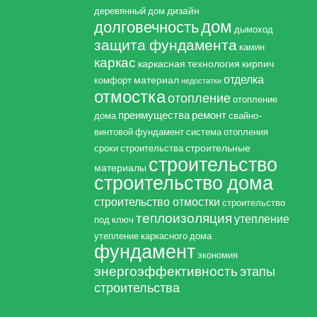
дизайн
деревянный дом
дом
долговечность
дымоход
защита фундамента
камин
каркас
каркасная технология
кирпич
отделка
материал
комфорт
недостатки
отмостка
отопление
отопление
преимущества
ремонт
дома
свайно-
винтовой фундамент
система отопления
строительные
сроки строительства
строительство
материалы
строительство дома
строительство отмостки
строительство
теплоизоляция
утепление
под ключ
утепление каркасного дома
фундамент
экономия
энергоэффективность
этапы
строительства