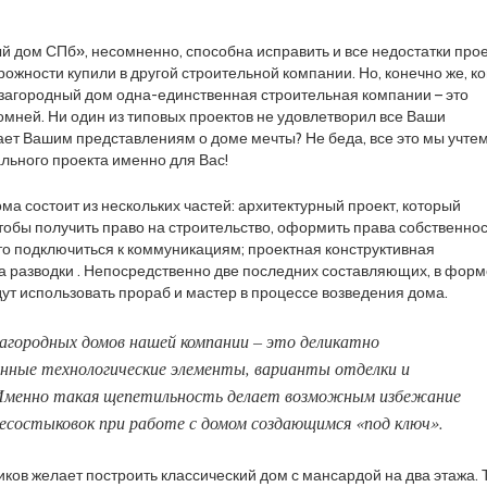
 дом СПб», несомненно, способна исправить и все недостатки прое
ожности купили в другой строительной компании. Но, конечно же, ко
т загородный дом одна-единственная строительная компании – это
омней. Ни один из типовых проектов не удовлетворил все Ваши
ает Вашим представлениям о доме мечты? Не беда, все это мы учте
льного проекта именно для Вас!
ма состоит из нескольких частей: архитектурный проект, который
чтобы получить право на строительство, оформить права собственно
то подключиться к коммуникациям; проектная конструктивная
 разводки . Непосредственно две последних составляющих, в фор
дут использовать прораб и мастер в процессе возведения дома.
агородных домов нашей компании – это деликатно
нные технологические элементы, варианты отделки и
 Именно такая щепетильность делает возможным избежание
есостыковок при работе с домом создающимся «под ключ».
иков желает построить классический дом с мансардой на два этажа. 