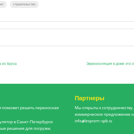
ект
строительство
 из бруса
Звукоизоляция в доме это 
и
Партнеры
и поможет решить переносная
Мы открыты к сотрудничеству
коммерческое предложение н
info@lesprom-spb.ru
лятор в Санкт-Петербурге:
ые решения для погрузки,