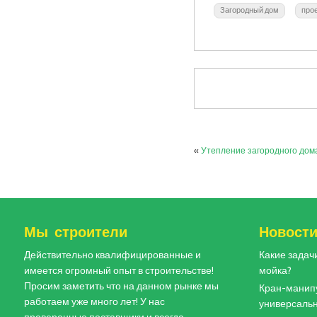
Загородный дом
про
«
Утепление загородного дома
Мы строители
Новост
Действительно квалифицированные и
Какие задач
имеется огромный опыт в строительстве!
мойка?
Просим заметить что на данном рынке мы
Кран-манипу
работаем уже много лет! У нас
универсальн
проверенные поставщики и всегда