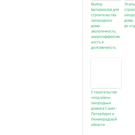
Выбор
Этап
материалов для
строи
строительства
загор
загородного
дома:
дома:
до от
экологичность,
энергоэффектив
ность и
долговечность
Строительство
«под ключ»
загородных
домов в Санкт-
Петербурге и
Ленинградской
области