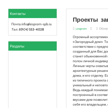
Контакты
Проекты з
Почта info
@lesprom-spb.ru
Lesprom
Обзо
Тел: 8(904)
553-4028
Огромный ассортимен
«Загородный дом». То
Разделы
соответствии с предп
созданный для Вас до
станет обыкновенной к
полон личной индивид
Личные черты охватыв
архитектурные решени
дома, и его отделку. Е
из типичного проекта
уникальный и неповт
Ведь каждый понимает
построенный в соотве
вкусами дом позволит
себя его владельцем, 