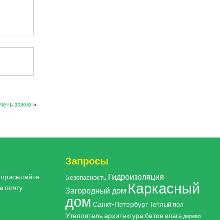
очень важно
»
Запросы
Гидроизоляция
, присылайте
Безопасность
Каркасный
а почту
Загородный дом
дом
Санкт-Петербург
Теплый пол
Утеплитель
архитектура
бетон
влага
дерево