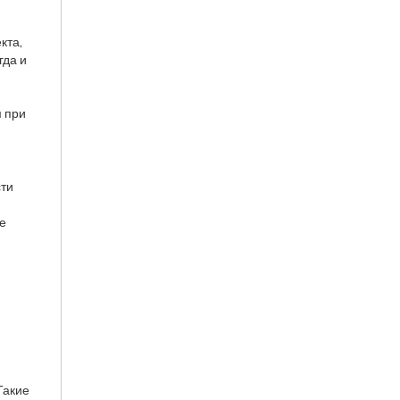
кта,
гда и
м при
сти
ме
Такие