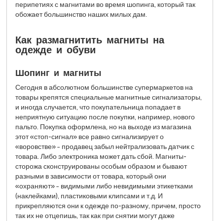
перипетиях с магнитами во время шопинга, который так
обожает большинство наших милых дам.
Как размагнитить магниты на
одежде и обуви
Шопинг и магниты
Сегодня в абсолютном большинстве супермаркетов на
товары крепятся специальные магнитные сигнализаторы,
и иногда случается, что покупательница попадает в
неприятную ситуацию после покупки, например, нового
пальто. Покупка оформлена, но на выходе из магазина
этот «стоп-сигнал» все равно сигнализирует о
«воровстве» − продавец забыл нейтрализовать датчик с
товара. Либо электроника может дать сбой. Магниты-
сторожа сконструированы особым образом и бывают
разными в зависимости от товара, который они
«охраняют» − видимыми либо невидимыми этикетками
(наклейками), пластиковыми клипсами и т.д. И
прикрепляются они к одежде по-разному, причем, просто
так их не отцепишь, так как при снятии могут даже