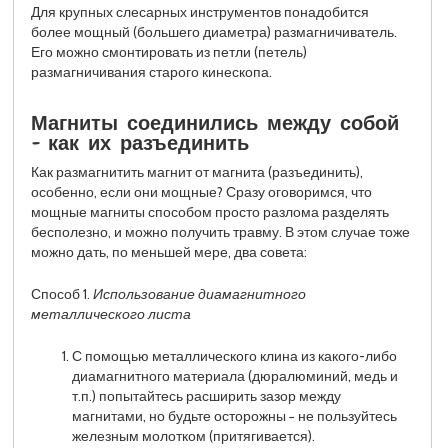
Для крупных слесарных инструментов понадобится
более мощный (большего диаметра) размагничиватель.
Его можно смонтировать из петли (петель)
размагничивания старого кинескопа.
Магниты соединились между собой
− как их разъединить
Как размагнитить магнит от магнита (разъединить),
особенно, если они мощные? Сразу оговоримся, что
мощные магниты способом просто разлома разделять
бесполезно, и можно получить травму. В этом случае тоже
можно дать, по меньшей мере, два совета:
Способ 1.
Использование диамагнитного
металлического листа
С помощью металлического клина из какого-либо
диамагнитного материала (дюралюминий, медь и
т.п.) попытайтесь расширить зазор между
магнитами, но будьте осторожны − не пользуйтесь
железным молотком (притягивается).