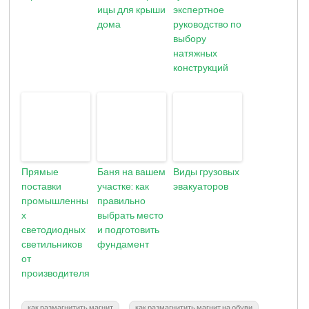
ицы для крыши
экспертное
дома
руководство по
выбору
натяжных
конструкций
Прямые
Баня на вашем
Виды грузовых
поставки
участке: как
эвакуаторов
промышленны
правильно
х
выбрать место
светодиодных
и подготовить
светильников
фундамент
от
производителя
как размагнитить магнит
как размагнитить магнит на обуви