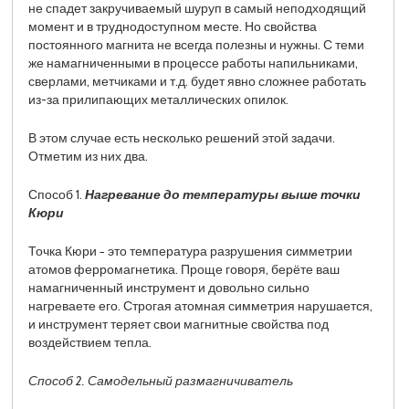
не спадет закручиваемый шуруп в самый неподходящий
момент и в труднодоступном месте. Но свойства
постоянного магнита не всегда полезны и нужны. С теми
же намагниченными в процессе работы напильниками,
сверлами, метчиками и т.д. будет явно сложнее работать
из-за прилипающих металлических опилок.
В этом случае есть несколько решений этой задачи.
Отметим из них два.
Способ 1.
Нагревание до температуры выше точки
Кюри
Точка Кюри − это температура разрушения симметрии
атомов ферромагнетика. Проще говоря, берёте ваш
намагниченный инструмент и довольно сильно
нагреваете его. Строгая атомная симметрия нарушается,
и инструмент теряет свои магнитные свойства под
воздействием тепла.
Способ 2
.
Самодельный размагничиватель