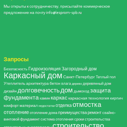
Мы открыты к сотрудничеству, присылайте коммерческое
предложение на почту info@lesprom-spb.ru
Запросы
Гидроизоляция
Загородный дом
Безопасность
Каркасный дом
Санкт-Петербург
Теплый пол
Утеплитель
архитектура
бетон
влага
деревянный дом
дерево
дом
долговечность
защита
дизайн
дымоход
фундамента
каркас
каркасная технология
кирпич
камин
отмостка
отделка
материал
комфорт
недостатки
отопление
преимущества
ремонт
отопление дома
свайно-
винтовой фундамент
система отопления
сроки строительства
строительство
строительные материалы