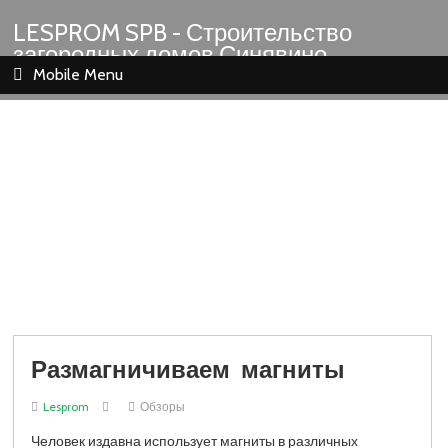
LESPROM SPB - Строительство
загородных домов Синявино
Шлиссельбург Кировск Назия
Mobile Menu
Размагничиваем магниты
Lesprom
Обзоры
Человек издавна использует магниты в различных