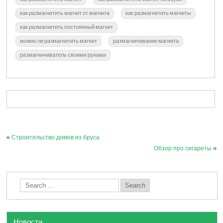
как размагнитить магнит от магнита
как размагнитить магниты
как размагнитить постоянный магнит
можно ли размагнитить магнит
размагничивание магнита
размагничиватель своими руками
«
Строительство домов из бруса
Обзор про сигареты
»
Новости