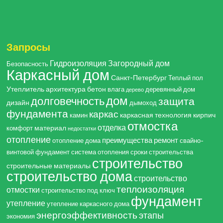
Запросы
Гидроизоляция
Загородный дом
Безопасность
Каркасный дом
Санкт-Петербург
Теплый пол
Утеплитель
архитектура
бетон
влага
деревянный дом
дерево
дом
долговечность
защита
дизайн
дымоход
фундамента
каркас
каркасная технология
кирпич
камин
отмостка
отделка
материал
комфорт
недостатки
отопление
преимущества
ремонт
отопление дома
свайно-
винтовой фундамент
система отопления
сроки строительства
строительство
строительные материалы
строительство дома
строительство
теплоизоляция
отмостки
строительство под ключ
фундамент
утепление
утепление каркасного дома
энергоэффективность
этапы
экономия