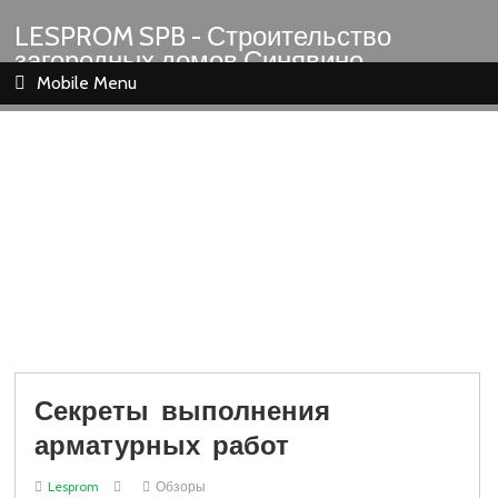
LESPROM SPB - Строительство
загородных домов Синявино
Шлиссельбург Кировск Назия
Mobile Menu
Секреты выполнения
арматурных работ
Lesprom
Обзоры