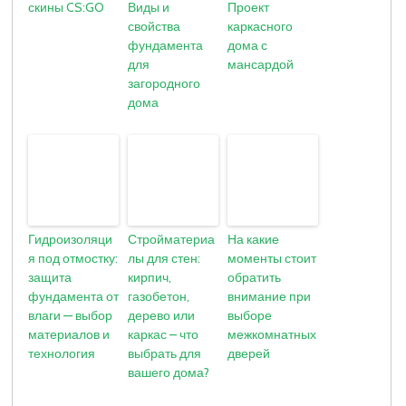
скины CS:GO
Виды и
Проект
свойства
каркасного
фундамента
дома с
для
мансардой
загородного
дома
Гидроизоляци
Стройматериа
На какие
я под отмостку:
лы для стен:
моменты стоит
защита
кирпич,
обратить
фундамента от
газобетон,
внимание при
влаги — выбор
дерево или
выборе
материалов и
каркас – что
межкомнатных
технология
выбрать для
дверей
вашего дома?