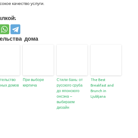
окое качество услуги.
лкой:
ельства дома
тельство
При выборе
Стили бань: от
The Best
сных домов
кирпича
русского сруба
Breakfast and
!
до японского
Brunch in
онсэна –
Ljubljana
выбираем
дизайн