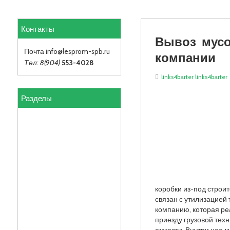
Контакты
Вывоз мусо
компании
Почта info
@lesprom-spb.ru
Тел: 8(904)
553-4028
links4barter links4barter
Разделы
коробки из-под строи
связан с утилизацией 
компанию, которая р
приезду грузовой тех
емкости. Внутри нее 