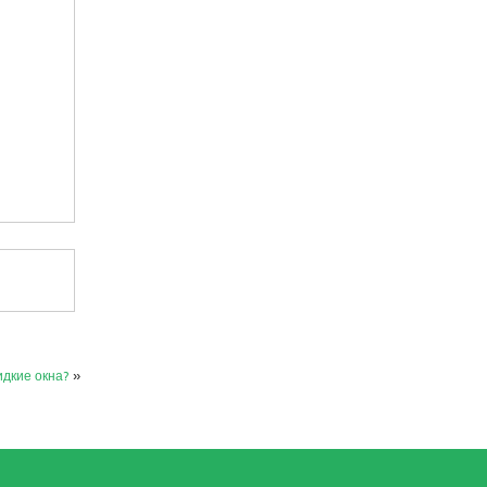
идкие окна?
»