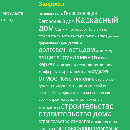
Запросы
Гидроизоляция
, присылайте
Безопасность
Каркасный
а почту
Загородный дом
дом
Санкт-Петербург
Теплый пол
Утеплитель
архитектура
бетон
влага
дерево
дизайн
деревянный дом
дом
долговечность
дымоход
защита фундамента
камин
каркас
каркасная технология
кирпич
отделка
материал
комфорт
недостатки
отмостка
отопление
отопление
преимущества
ремонт
дома
свайно-
винтовой фундамент
система отопления
строительные
сроки строительства
строительство
материалы
строительство дома
строительство отмостки
строительство
теплоизоляция
утепление
под ключ