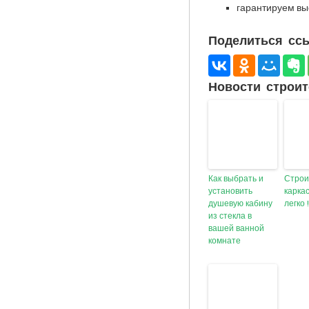
гарантируем выс
Поделиться ссы
Новости строит
Как выбрать и
Строи
установить
карка
душевую кабину
легко 
из стекла в
вашей ванной
комнате