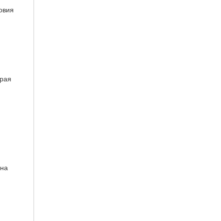
овия
орая
 на