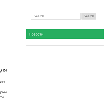
Новости
для
жет
орый
йти