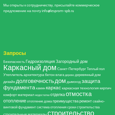
Мы открыты к сотрудничеству, присылайте коммерческое
предложение на почту info@lesprom-spb.ru
Запросы
Гидроизоляция
Загородный дом
Безопасность
Каркасный дом
Санкт-Петербург
Теплый пол
Утеплитель
архитектура
бетон
влага
деревянный дом
дерево
дом
долговечность
защита
дизайн
дымоход
фундамента
каркас
каркасная технология
кирпич
камин
отмостка
отделка
материал
комфорт
недостатки
отопление
преимущества
ремонт
отопление дома
свайно-
винтовой фундамент
система отопления
сроки строительства
строительство
строительные материалы