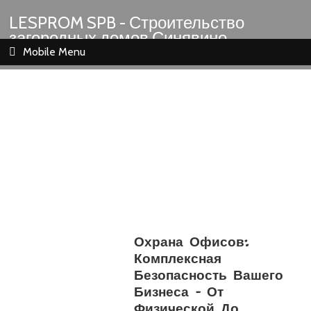
LESPROM SPB - Строительство
загородных домов Синявино
Шлиссельбург Кировск Назия
Mobile Menu
Охрана Офисов:
Комплексная
Безопасность Вашего
Бизнеса – От
Физической До