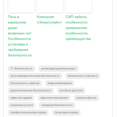
Печь в
Компания
СИП-кабель:
каркасном
«Энерголайн»
особенности
доме:
применения,
возможно ли?
особенности,
Особенности
преимущества
установки и
требования
безопасности.
IT-безопасность
антикоррупционные меры.
антитеррористическая безопасность
безопасность бизнеса
безопасность офисов
видеонаблюдение
документальная безопасность
контроль доступа
офисное здание
офисное помещение
охрана офисов
охранные услуги
пожарная безопасность
профессиональная охрана
пультовая охрана