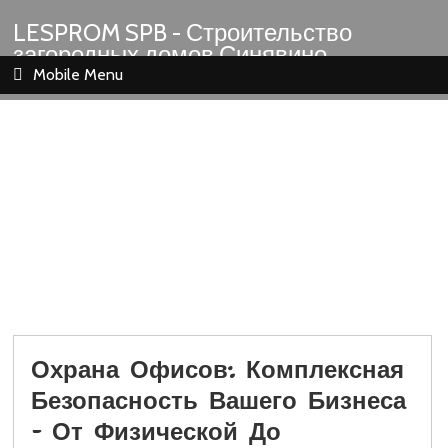
LESPROM SPB - Строительство
загородных домов Синявино
Шлиссельбург Кировск Назия
Mobile Menu
Охрана Офисов: Комплексная
Безопасность Вашего Бизнеса
– От Физической До