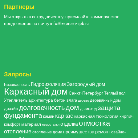
Партнеры
Мы открыты к сотрудничеству, присылайте коммерческое
предложение на почту info@lesprom-spb.ru
Запросы
Гидроизоляция
Загородный дом
Безопасность
Каркасный дом
Санкт-Петербург
Теплый пол
Утеплитель
архитектура
бетон
влага
деревянный дом
дерево
дом
долговечность
защита
дизайн
дымоход
фундамента
каркас
каркасная технология
кирпич
камин
отмостка
отделка
материал
комфорт
недостатки
отопление
преимущества
ремонт
отопление дома
свайно-