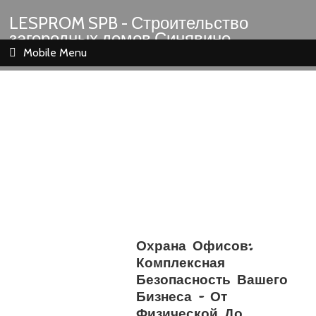
LESPROM SPB - Строительство
загородных домов Синявино
Шлиссельбург Кировск Назия
Mobile Menu
Охрана Офисов:
Комплексная
Безопасность Вашего
Бизнеса – От
Физической До