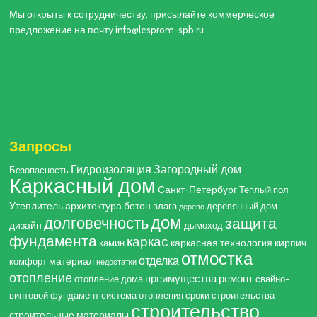
Мы открыты к сотрудничеству, присылайте коммерческое
предложение на почту info@lesprom-spb.ru
Запросы
Гидроизоляция
Загородный дом
Безопасность
Каркасный дом
Санкт-Петербург
Теплый пол
Утеплитель
архитектура
бетон
влага
деревянный дом
дерево
дом
долговечность
защита
дизайн
дымоход
фундамента
каркас
каркасная технология
кирпич
камин
отмостка
отделка
материал
комфорт
недостатки
отопление
преимущества
ремонт
отопление дома
свайно-
винтовой фундамент
система отопления
сроки строительства
строительство
строительные материалы