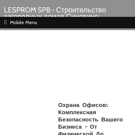
LESPROM SPB - Строительство
загородных домов Синявино
Шлиссельбург Кировск Назия
Mobile Menu
Охрана Офисов:
Комплексная
Безопасность Вашего
Бизнеса – От
Физической До