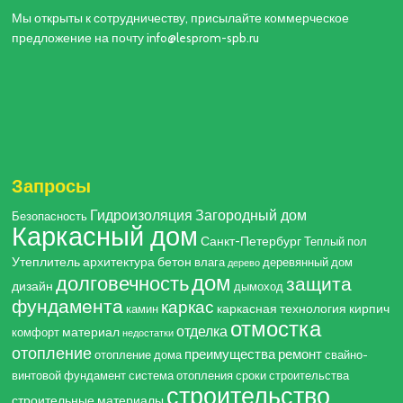
Мы открыты к сотрудничеству, присылайте коммерческое
предложение на почту info@lesprom-spb.ru
Запросы
Гидроизоляция
Загородный дом
Безопасность
Каркасный дом
Санкт-Петербург
Теплый пол
Утеплитель
архитектура
бетон
влага
деревянный дом
дерево
дом
долговечность
защита
дизайн
дымоход
фундамента
каркас
каркасная технология
кирпич
камин
отмостка
отделка
материал
комфорт
недостатки
отопление
преимущества
ремонт
отопление дома
свайно-
винтовой фундамент
система отопления
сроки строительства
строительство
строительные материалы