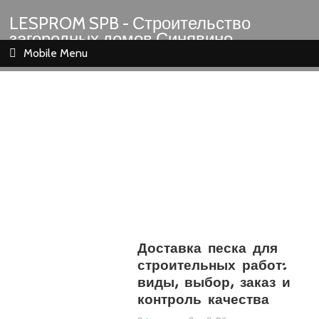
LESPROM SPB - Строительство
загородных домов Синявино
Шлиссельбург Кировск Назия
Mobile Menu
Доставка песка для
строительных работ:
виды, выбор, заказ и
контроль качества