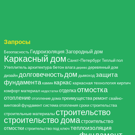
Запросы
Гидроизоляция
Загородный дом
Безопасность
Каркасный дом
Санкт-Петербург
Теплый пол
Утеплитель
архитектура
бетон
влага
деревянный дом
дерево
дом
долговечность
защита
дизайн
дымоход
фундамента
каркас
каркасная технология
кирпич
камин
отмостка
отделка
материал
комфорт
недостатки
отопление
преимущества
ремонт
отопление дома
свайно-
винтовой фундамент
система отопления
сроки строительства
строительство
строительные материалы
строительство дома
строительство
теплоизоляция
отмостки
строительство под ключ