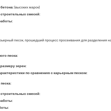
бетона:
(высоких марок)
 строительных смесей:
работы:
арьерный песок, прошедший процесс просеивания для разделения н
ого песка:
 размеру зерен:
рактеристики по сравнению с карьерным песком:
песка:
 строительных смесей:
работы:
боты: