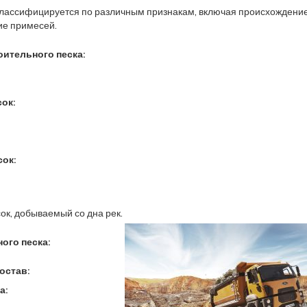
классифицируется по различным признакам, включая происхождение
ие примесей.
ительного песка:
ок:
ок:
сок, добываемый со дна рек.
ого песка:
остав:
а: