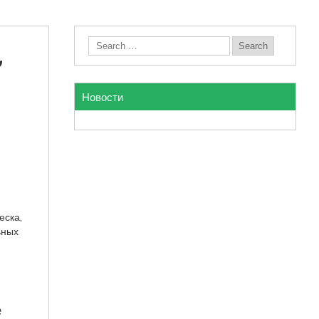
,
Новости
еска,
ьных
е