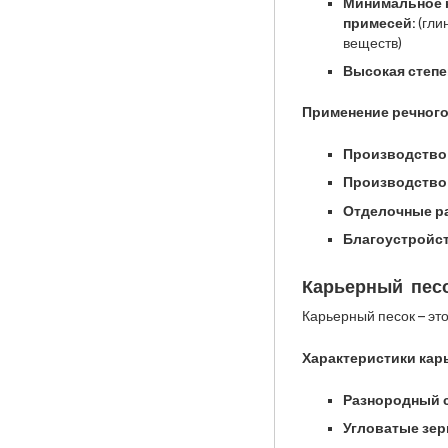
Минимальное 
примесей:
(гли
веществ)
Высокая степе
Применение речного
Производство 
Производство
Отделочные р
Благоустройст
Карьерный пес
Карьерный песок – эт
Характеристики карь
Разнородный с
Угловатые зер