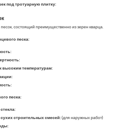
ек под тротуарную плитку:
ок
о песок, состоящий преимущественно из зерен кварца.
цевого песка:
ость:
ертность:
к высоким температурам:
акции:
ость:
ого песка:
стекла:
сухих строительных смесей:
(для наружных работ)
оды: