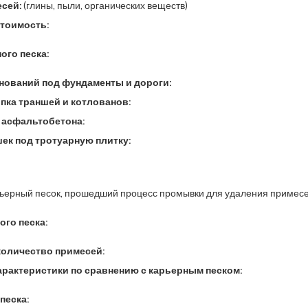
сей:
(глины, пыли, органических веществ)
стоимость:
ого песка:
нований под фундаменты и дороги:
пка траншей и котлованов:
 асфальтобетона:
ек под тротуарную плитку:
рьерный песок, прошедший процесс промывки для удаления примесе
ого песка:
оличество примесей:
рактеристики по сравнению с карьерным песком:
песка: