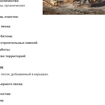
количество
ны, органических
нь очистки:
 песка:
бетона:
 строительных смесей:
аботы:
во территорий:
ок
о песок, добываемый в карьерах.
ерного песка:
остав:
на: