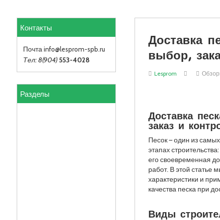
Контакты
Доставка п
выбор, зак
Почта info
@lesprom-spb.ru
Тел: 8(904)
553-4028
Lesprom
Обзо
Разделы
Доставка пес
заказ и контр
Песок – один из самы
этапах строительства
его своевременная до
работ. В этой статье
характеристики и при
качества песка при до
Виды строите