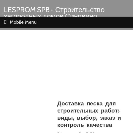
LESPROM SPB - Строительство
загородных домов Синявино
Шлиссельбург Кировск Назия
Mobile Menu
Доставка песка для
строительных работ:
виды, выбор, заказ и
контроль качества