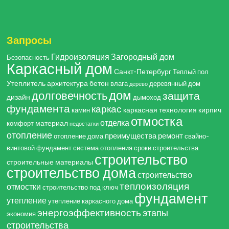
Запросы
Гидроизоляция
Загородный дом
Безопасность
Каркасный дом
Санкт-Петербург
Теплый пол
Утеплитель
архитектура
бетон
влага
деревянный дом
дерево
дом
долговечность
защита
дизайн
дымоход
фундамента
каркас
каркасная технология
кирпич
камин
отмостка
отделка
материал
комфорт
недостатки
отопление
преимущества
ремонт
отопление дома
свайно-
винтовой фундамент
система отопления
сроки строительства
строительство
строительные материалы
строительство дома
строительство
теплоизоляция
отмостки
строительство под ключ
фундамент
утепление
утепление каркасного дома
энергоэффективность
этапы
экономия
строительства