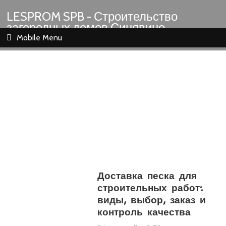
LESPROM SPB - Строительство
загородных домов Синявино
Шлиссельбург Кировск Назия
Mobile Menu
Доставка песка для
строительных работ:
виды, выбор, заказ и
контроль качества