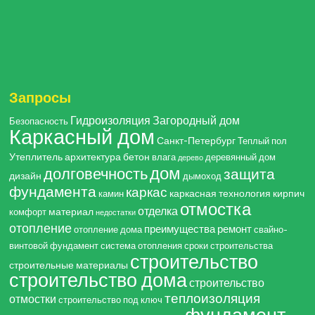
Запросы
Гидроизоляция
Загородный дом
Безопасность
Каркасный дом
Санкт-Петербург
Теплый пол
Утеплитель
архитектура
бетон
влага
деревянный дом
дерево
дом
долговечность
защита
дизайн
дымоход
фундамента
каркас
каркасная технология
кирпич
камин
отмостка
отделка
материал
комфорт
недостатки
отопление
преимущества
ремонт
отопление дома
свайно-
винтовой фундамент
система отопления
сроки строительства
строительство
строительные материалы
строительство дома
строительство
теплоизоляция
отмостки
строительство под ключ