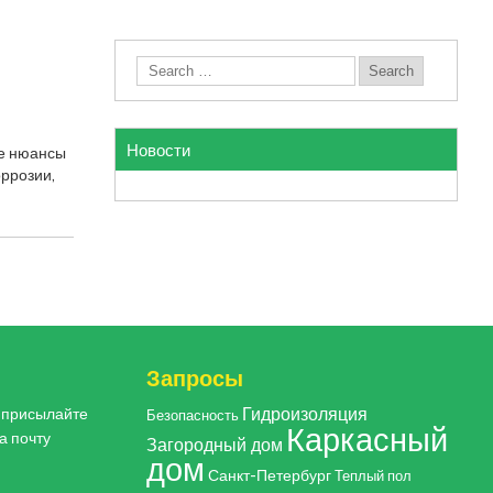
Новости
ые нюансы
оррозии,
Запросы
Гидроизоляция
, присылайте
Безопасность
Каркасный
а почту
Загородный дом
дом
Санкт-Петербург
Теплый пол