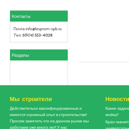
Контакты
Почта info
@lesprom-spb.ru
Тел: 8(904)
553-4028
Разделы
Мы строители
Новост
Действительно квалифицированные и
Какие задач
имеется огромный опыт в строительстве!
мойка?
Просим заметить что на данном рынке мы
Кран-манипу
работаем уже много лет! У нас
универсальн