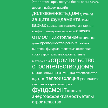
Утеплитель
архитектура
бетон
влага
дерево
дизайн
деревянный дом
дом
долговечность
дымоход
защита фундамента
камин
каркас
каркасная технология
кирпич
отделка
материал
комфорт
недостатки
отмостка
отопление
отопление
преимущества
ремонт
дома
свайно-
винтовой фундамент
система отопления
строительные
сроки строительства
строительство
материалы
строительство дома
строительство отмостки
строительство
теплоизоляция
утепление
под ключ
утепление каркасного дома
фундамент
экономия
энергоэффективность
этапы
строительства