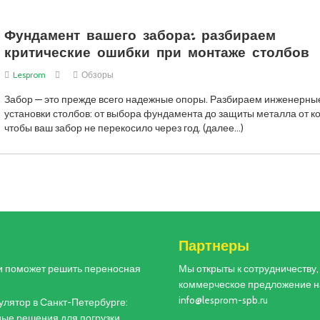
Фундамент вашего забора: разбираем
критические ошибки при монтаже столбов
Lesprom
Обзоры
Забор — это прежде всего надежные опоры. Разбираем инженерн
установки столбов: от выбора фундамента до защиты металла от к
чтобы ваш забор не перекосило через год. (далее…)
и
Партнеры
и поможет решить переносная
Мы открыты к сотрудничеству
коммерческое предложение н
info@lesprom-spb.ru
лятор в Санкт-Петербурге:
ые решения для погрузки,