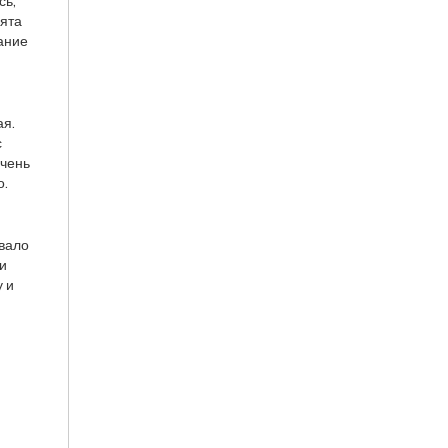
сь,
бята
ание
ая.
с
очень
о.
ывало
ли
у и