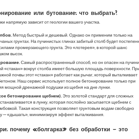
онирование или бутование: что выбрать?
ки напрямую зависит от геологии вашего участка.
лбов.
Метод быстрый и дешевый. Однако он применим только на
чаных грунтах. На пучинистых глинах забитый столб будет постепен
силами промерзающего грунта. Это «лотерея», в которой шанс
ком высок.
рование.
Самый распространенный способ, но он опасен на пучин
ый «стакан» вокруг столба имеет большую площадь поверхности. Пр
жной почвы этот «стакан» работает как рычаг, который выталкивает
 бетоном. Наш сервис использует полное бетонирование только при
ия мощной дренажной подушки из щебня на дне лунки.
хое бетонирование щебнем).
Это золотой стандарт для сложных
устанавливается в лунку, которая послойно засыпается щебнем с
мбовкой. Такая конструкция позволяет грунтовым водам свободно
лбу — «дышать», минимизируя эффект выталкивания.
ри: почему «болгарка» без обработки — это