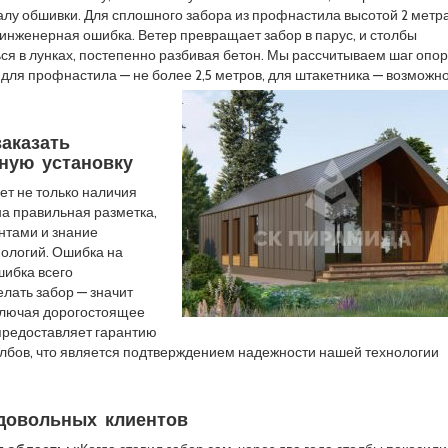
алу обшивки. Для сплошного забора из профнастила высотой 2 метр
о инженерная ошибка. Ветер превращает забор в парус, и столбы
ся в лунках, постепенно разбивая бетон. Мы рассчитываем шаг опо
 для профнастила — не более 2,5 метров, для штакетника — возможно
аказать
ную установку
ет не только наличия
на правильная разметка,
унтами и знание
ологий. Ошибка на
шибка всего
елать забор — значит
ключая дорогостоящее
предоставляет гарантию
олбов, что является подтверждением надежности нашей технологии
 довольных клиентов