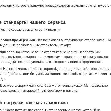
оголовки, которые надежно привариваются и окрашиваются вместе 
е стандарты нашего сервиса
 мы придерживаемся строгих правил:
уровня промерзания.
Это исключает выталкивание столба зимой. 
ем данные региональных строительных карт.
Для опор, на которые вешаются тяжелые калитки и ворота, мы
олнительное армирование и «пятки» — приваренные к низу столба
площадки, которые увеличивают сопротивление выдергиванию.
я.
Нижнюю часть столба, которая будет находиться в бетоне или грун
но обрабатываем битумными мастиками, чтобы защитить металл от
еды.
Все места сварки лаг к столбам — это «зоны риска». Мы тщательно
покрываем антикоррозийным составом в три слоя.
й нагрузки как часть монтажа
»? Часто потому, что столбы установлены с шагом, который не