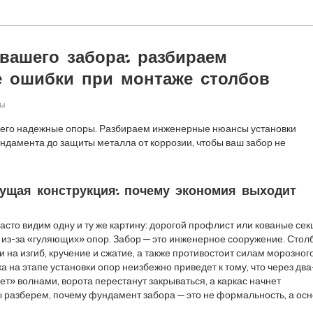
вашего забора: разбираем
е ошибки при монтаже столбов
ры
всего надежные опоры. Разбираем инженерные нюансы установки
ундамента до защиты металла от коррозии, чтобы ваш забор не
ущая конструкция: почему экономия выходит
асто видим одну и ту же картину: дорогой профлист или кованые сек
 из-за «гуляющих» опор. Забор — это инженерное сооружение. Стол
 на изгиб, кручение и сжатие, а также противостоит силам морозног
 на этапе установки опор неизбежно приведет к тому, что через два
ет» волнами, ворота перестанут закрываться, а каркас начнет
разберем, почему фундамент забора — это не формальность, а ос