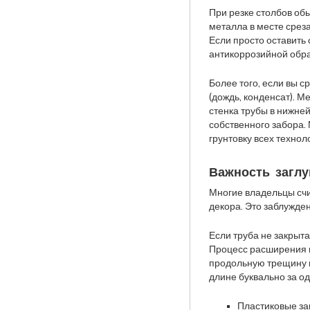
При резке столбов об
металла в месте среза
Если просто оставить 
антикоррозийной обра
Более того, если вы с
(дождь, конденсат). Ме
стенка трубы в нижней
собственного забора.
грунтовку всех технол
Важность загл
Многие владельцы счи
декора. Это заблужде
Если труба не закрыта
Процесс расширения в
продольную трещину п
длине буквально за о
Пластиковые заг