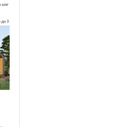
а шаг
р
 до 3