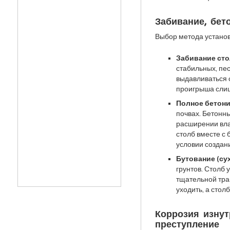
Забивание, бет
Выбор метода установ
Забивание сто
стабильных, пес
выдавливаться 
проигрыша слиш
Полное бетони
почвах. Бетонн
расширении вла
столб вместе с
условии создан
Бутование (су
грунтов. Столб 
тщательной тра
уходить, а сто
Коррозия изнут
преступление