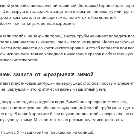
ычной угловой шлифовальной машиной (болгаркой) происходит пере
. Это разрушает заводское защитное покрытие (оцинковку или грунто
срез открытым или «приварить» на него что-то без должной
ботки, начнется ускоренная коррозия.
резали столб и не закрыли торец, внутрь трубы начинает попадать вл
талл начинает гнить изнутри, где вы этого не видите. Через нескольк
 части истончается до критического уровня, и столб лопается под ве
 Мы используем только холодное цинкование срезов и обязательную
огических отверстий.
ушек: защита от «разрыва» зимой
тают пластиковые заглушки на верхушках столбов простым элемен
ние. Заглушка — это критически важный защитный узел.
, внутрь попадает дождевая вода. Зимой она превращается в лед.
оды при замерзании обладает чудовищной силой: труба может дат
о шву. В нашей практике были случаи, когда столбы разрывало по в
дну суровую зиму. Мы настоятельно рекомендуем использовать:
лушки с УФ-защитой (не трескаются на солнце).