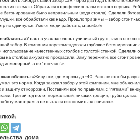
я область:
«Когда ставил забор сам, через два года столбы покосили
опал их в землю. Обратился к профессионалам из этого сервиса. Ре
е бетонирование было неправильным (вода стояла). Сделали бутов
лушки, всё обработали как надо. Прошло три зимы — забор стоит как
етр не сдвинулся. Умеют люди работать, спасибо!»
я область:
«У нас на участке очень пучинистый грунт, глина сплошн
шной забор. В компании порекомендовали глубокое бетонирование 
 использование качественных столбов с толстой стенкой. Сделали 
зы на столбах аккуратно прокрасили. Зиму пережили, всё стоит ровн
од инженерный, а не “тяп-ляп”».
ская область:
«Живу там, где морозы до -40. Раньше столбы разр
умал, это норма. Когда заказал забор у этой компании, мне объясни
 и защиту от коррозии. Поставили всё по правилам, с “пятками” вниз
ами. Третий год полет нормальный, никаких трещин, трубы целые.
работу мастерам, а не пытался сэкономить на спичках».
лкой:
ельства дома