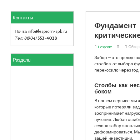
Контакты
Фундамент 
критически
Почта info
@lesprom-spb.ru
Тел: 8(904)
553-4028
Lesprom
Обзо
Разделы
Забор — это прежде 
столбов: от выбора ф
перекосило через год.
Столбы как нес
боком
В нашем сервисе мы ч
которые потеряли вид
воспринимает нагрузки
пучения. Любая ошибка
сезона забор «поплыв
деформироваться. Мы 
вашей инвестиции.