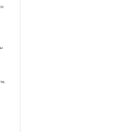
со
Мы
те,