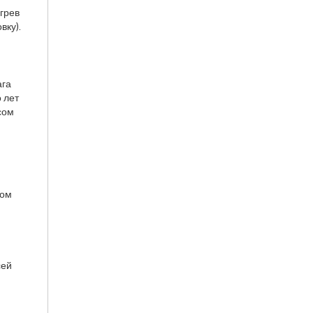
грев
вку).
ага
о лет
сом
том
ь
сей