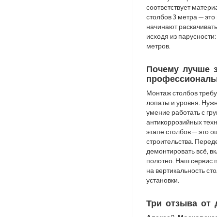
соответствует матери
столбов 3 метра — эт
начинают раскачивать
исходя из парусности:
метров.
Почему лучше з
профессиональ
Монтаж столбов требу
лопаты и уровня. Нуж
умение работать с гр
антикоррозийных техн
этапе столбов — это о
строительства. Перед
демонтировать всё, в
полотно. Наш сервис 
на вертикальность ст
установки.
Три отзыва от