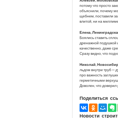
Алексей, Московска
потому что просто зак
объяснили, почему мо
щебнем, поставили заг
влитой, ни на миллим
Елена, Ленинградска
Боялись ставить спло
дренажной подушкой и
качественно, даже сре
Сразу видно, что подх
Николай, Новосибир
льдом внутри труб — д
про важность заглушек
герметичными верхушк
Доволен, что доверил 
Поделиться ссы
Новости строит