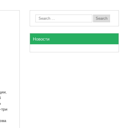
Новости
ции,
б
о
-три
нова