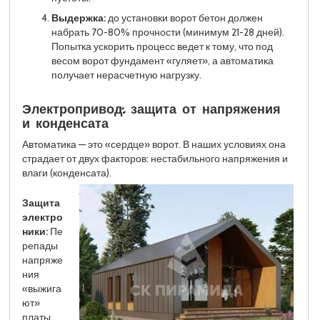
Выдержка:
до установки ворот бетон должен
набрать 70-80% прочности (минимум 21-28 дней).
Попытка ускорить процесс ведет к тому, что под
весом ворот фундамент «гуляет», а автоматика
получает нерасчетную нагрузку.
Электропривод: защита от напряжения
и конденсата
Автоматика — это «сердце» ворот. В наших условиях она
страдает от двух факторов: нестабильного напряжения и
влаги (конденсата).
Защита
электро
ники:
Пе
репады
напряже
ния
«выжига
ют»
платы