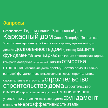
Запросы
Гидроизоляция
Загородный дом
Безопасность
Каркасный дом
Санкт-Петербург
Теплый пол
Утеплитель
архитектура
бетон
влага
деревянный дом
дерево
дом
долговечность
защита
дизайн
дымоход
фундамента
каркас
каркасная технология
кирпич
камин
отмостка
отделка
материал
комфорт
недостатки
отопление
преимущества
ремонт
отопление дома
свайно-
винтовой фундамент
система отопления
сроки строительства
строительство
строительные материалы
строительство дома
строительство
теплоизоляция
отмостки
строительство под ключ
фундамент
утепление
утепление каркасного дома
энергоэффективность
этапы
экономия