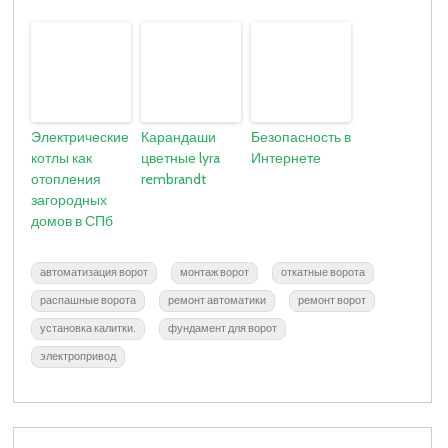
Электрические
Карандаши
Безопасность в
котлы как
цветные lyra
Интернете
отопления
rembrandt
загородных
домов в СПб
автоматизация ворот
монтаж ворот
откатные ворота
распашные ворота
ремонт автоматики
ремонт ворот
установка калитки.
фундамент для ворот
электропривод