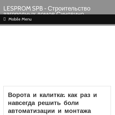
LESPROM SPB - Строительство
загородных домов Синявино
Шлиссельбург Кировск Назия
Mobile Menu
Ворота и калитка: как раз и
навсегда решить боли
автоматизации и монтажа