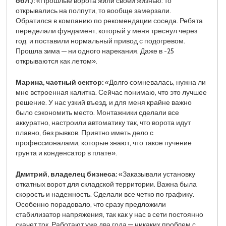
обл.):
«Прошлые ворота жили своей жизнью: то
открывались на полпути, то вообще замерзали.
Обратился в компанию по рекомендации соседа. Ребята
переделали фундамент, который у меня треснул через
год, и поставили нормальный привод с подогревом.
Прошла зима — ни одного нарекания. Даже в -25
открываются как летом».
Марина, частный сектор:
«Долго сомневалась, нужна ли
мне встроенная калитка. Сейчас понимаю, что это лучшее
решение. У нас узкий въезд, и для меня крайне важно
было сэкономить место. Монтажники сделали все
аккуратно, настроили автоматику так, что ворота идут
плавно, без рывков. Приятно иметь дело с
профессионалами, которые знают, что такое пучение
грунта и конденсатор в плате».
Дмитрий, владелец бизнеса:
«Заказывали установку
откатных ворот для складской территории. Важна была
скорость и надежность. Сделали все четко по графику.
Особенно порадовало, что сразу предложили
стабилизатор напряжения, так как у нас в сети постоянно
скачет ток. Работают уже два года — никаких проблем с