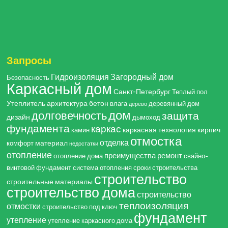
Запросы
Гидроизоляция
Загородный дом
Безопасность
Каркасный дом
Санкт-Петербург
Теплый пол
Утеплитель
архитектура
бетон
влага
деревянный дом
дерево
дом
долговечность
защита
дизайн
дымоход
фундамента
каркас
каркасная технология
кирпич
камин
отмостка
отделка
материал
комфорт
недостатки
отопление
преимущества
ремонт
отопление дома
свайно-
винтовой фундамент
система отопления
сроки строительства
строительство
строительные материалы
строительство дома
строительство
теплоизоляция
отмостки
строительство под ключ
фундамент
утепление
утепление каркасного дома