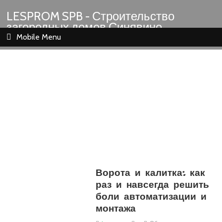
LESPROM SPB - Строительство
загородных домов Синявино
Шлиссельбург Кировск Назия
Mobile Menu
Ворота и калитка: как
раз и навсегда решить
боли автоматизации и
монтажа