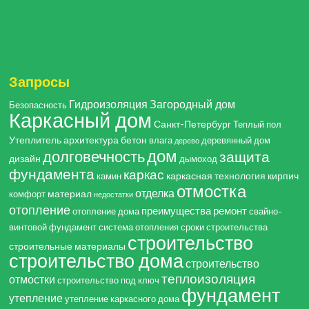
Запросы
Гидроизоляция
Загородный дом
Безопасность
Каркасный дом
Санкт-Петербург
Теплый пол
Утеплитель
архитектура
бетон
влага
деревянный дом
дерево
дом
долговечность
защита
дизайн
дымоход
фундамента
каркас
каркасная технология
кирпич
камин
отмостка
отделка
материал
комфорт
недостатки
отопление
преимущества
ремонт
отопление дома
свайно-
винтовой фундамент
система отопления
сроки строительства
строительство
строительные материалы
строительство дома
строительство
теплоизоляция
отмостки
строительство под ключ
фундамент
утепление
утепление каркасного дома