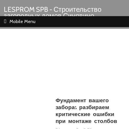
LESPROM SPB - Строительство
загородных домов Синявино
Шлиссельбург Кировск Назия
Mobile Menu
Фундамент вашего
забора: разбираем
критические ошибки
при монтаже столбов