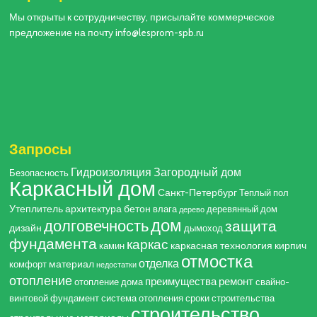
Мы открыты к сотрудничеству, присылайте коммерческое
предложение на почту info@lesprom-spb.ru
Запросы
Гидроизоляция
Загородный дом
Безопасность
Каркасный дом
Санкт-Петербург
Теплый пол
Утеплитель
архитектура
бетон
влага
деревянный дом
дерево
дом
долговечность
защита
дизайн
дымоход
фундамента
каркас
каркасная технология
кирпич
камин
отмостка
отделка
материал
комфорт
недостатки
отопление
преимущества
ремонт
отопление дома
свайно-
винтовой фундамент
система отопления
сроки строительства
строительство