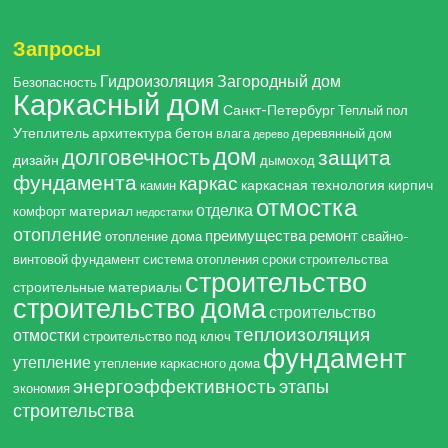
Запросы
Гидроизоляция
Загородный дом
Безопасность
Каркасный дом
Санкт-Петербург
Теплый пол
Утеплитель
архитектура
бетон
влага
деревянный дом
дерево
дом
долговечность
защита
дизайн
дымоход
фундамента
каркас
каркасная технология
кирпич
камин
отмостка
отделка
материал
комфорт
недостатки
отопление
преимущества
ремонт
отопление дома
свайно-
винтовой фундамент
система отопления
сроки строительства
строительство
строительные материалы
строительство дома
строительство
теплоизоляция
отмостки
строительство под ключ
фундамент
утепление
утепление каркасного дома
энергоэффективность
этапы
экономия
строительства