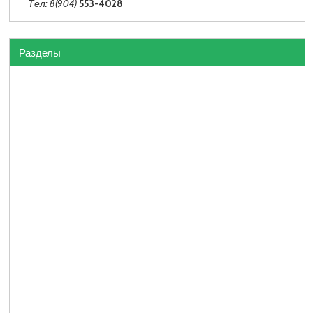
Тел: 8(904)
553-4028
Разделы