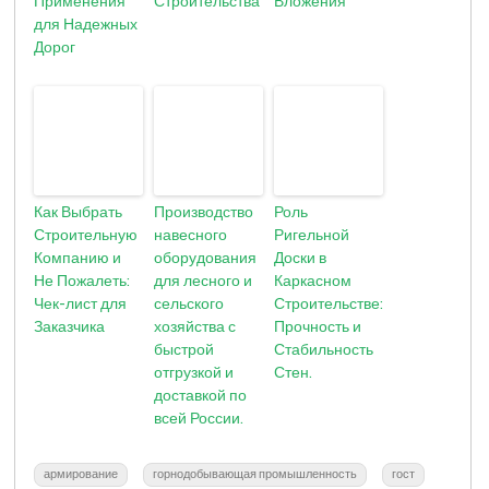
Применения
Строительства
Вложения
для Надежных
Дорог
Как Выбрать
Производство
Роль
Строительную
навесного
Ригельной
Компанию и
оборудования
Доски в
Не Пожалеть:
для лесного и
Каркасном
Чек-лист для
сельского
Строительстве:
Заказчика
хозяйства с
Прочность и
быстрой
Стабильность
отгрузкой и
Стен.
доставкой по
всей России.
армирование
горнодобывающая промышленность
гост