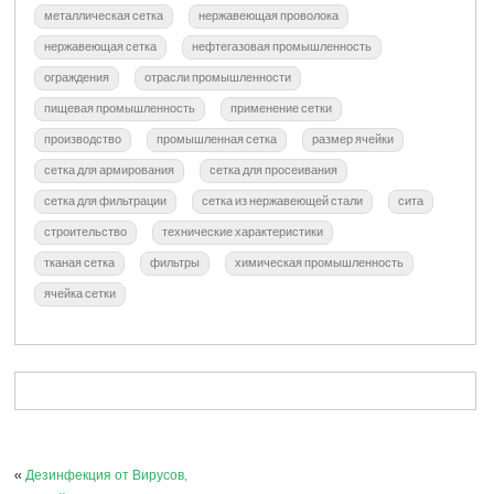
металлическая сетка
нержавеющая проволока
нержавеющая сетка
нефтегазовая промышленность
ограждения
отрасли промышленности
пищевая промышленность
применение сетки
производство
промышленная сетка
размер ячейки
сетка для армирования
сетка для просеивания
сетка для фильтрации
сетка из нержавеющей стали
сита
строительство
технические характеристики
тканая сетка
фильтры
химическая промышленность
ячейка сетки
«
Дезинфекция от Вирусов,