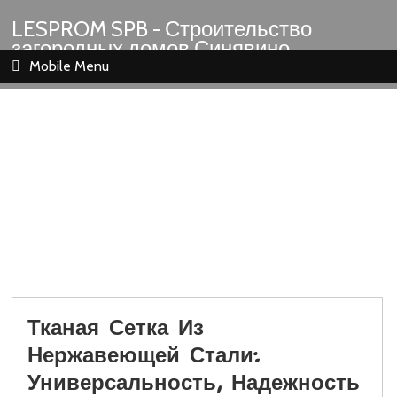
LESPROM SPB - Строительство
загородных домов Синявино
Шлиссельбург Кировск Назия
Mobile Menu
Тканая Сетка Из
Нержавеющей Стали:
Универсальность, Надежность