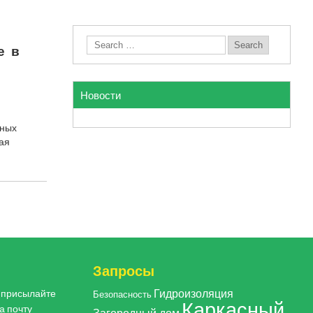
е в
Новости
зных
ая
Запросы
Гидроизоляция
, присылайте
Безопасность
Каркасный
а почту
Загородный дом