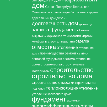
дом
Санкт-Петербург
Теплый пол
Утеплитель
архитектура
бетон
влага
дерево
дизайн
деревянный дом
дом
долговечность
дымоход
защита фундамента
камин
каркас
каркасная технология
кирпич
отделка
материал
комфорт
недостатки
отмостка
отопление
отопление
преимущества
ремонт
дома
свайно-
винтовой фундамент
система отопления
строительные
сроки строительства
строительство
материалы
строительство дома
строительство отмостки
строительство
теплоизоляция
утепление
под ключ
утепление каркасного дома
фундамент
экономия
энергоэффективность
этапы