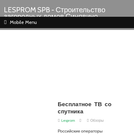
LESPROM SPB - Строительство
загородных домов Синявино
Шлиссельбург Кировск Назия
Mobile Menu
Бесплатное ТВ со
спутника
Lesprom
Обзоры
Российские операторы