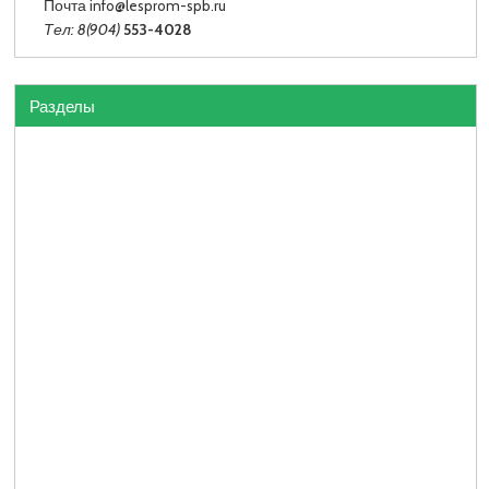
Почта info
@lesprom-spb.ru
Тел: 8(904)
553-4028
Разделы