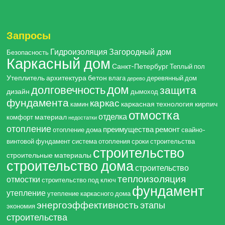
Запросы
Гидроизоляция
Загородный дом
Безопасность
Каркасный дом
Санкт-Петербург
Теплый пол
Утеплитель
архитектура
бетон
влага
деревянный дом
дерево
дом
долговечность
защита
дизайн
дымоход
фундамента
каркас
каркасная технология
кирпич
камин
отмостка
отделка
материал
комфорт
недостатки
отопление
преимущества
ремонт
отопление дома
свайно-
винтовой фундамент
система отопления
сроки строительства
строительство
строительные материалы
строительство дома
строительство
теплоизоляция
отмостки
строительство под ключ
фундамент
утепление
утепление каркасного дома
энергоэффективность
этапы
экономия
строительства