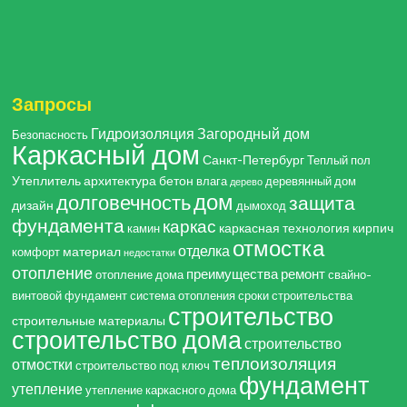
Запросы
Гидроизоляция
Загородный дом
Безопасность
Каркасный дом
Санкт-Петербург
Теплый пол
Утеплитель
архитектура
бетон
влага
деревянный дом
дерево
дом
долговечность
защита
дизайн
дымоход
фундамента
каркас
каркасная технология
кирпич
камин
отмостка
отделка
материал
комфорт
недостатки
отопление
преимущества
ремонт
отопление дома
свайно-
винтовой фундамент
система отопления
сроки строительства
строительство
строительные материалы
строительство дома
строительство
теплоизоляция
отмостки
строительство под ключ
фундамент
утепление
утепление каркасного дома