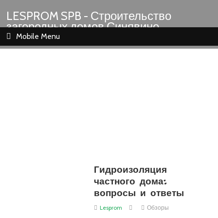
LESPROM SPB - Строительство
загородных домов Синявино
Шлиссельбург Кировск Назия
Mobile Menu
Гидроизоляция
частного дома:
вопросы и ответы
Lesprom
Обзоры