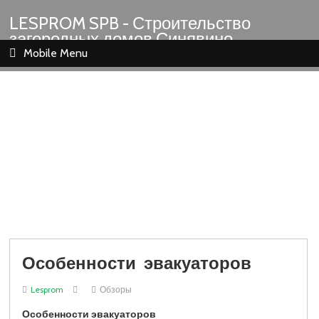
LESPROM SPB - Строительство
загородных домов Синявино
Шлиссельбург Кировск Назия
Mobile Menu
Особенности эвакуаторов
Lesprom
Обзоры
Особенности эвакуаторов