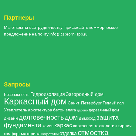
Партнеры
Мы открыты к сотрудничеству, присылайте коммерческое
предложение на почту info@lesprom-spb.ru
Запросы
Гидроизоляция
Загородный дом
Безопасность
Каркасный дом
Санкт-Петербург
Теплый пол
Утеплитель
архитектура
бетон
влага
деревянный дом
дерево
дом
долговечность
защита
дизайн
дымоход
фундамента
каркас
каркасная технология
кирпич
камин
отмостка
отделка
материал
комфорт
недостатки