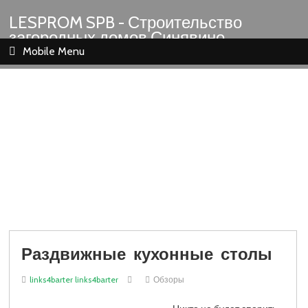
LESPROM SPB - Строительство
загородных домов Синявино
Шлиссельбург Кировск Назия
Mobile Menu
Раздвижные кухонные столы
links4barter links4barter
Обзоры