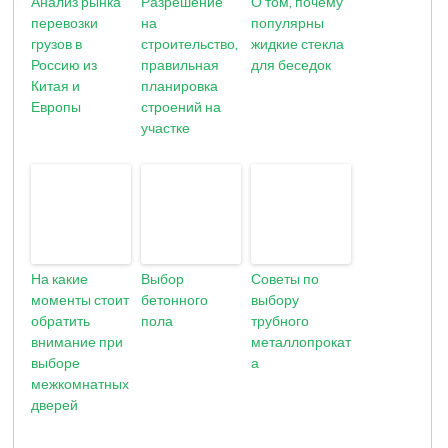
Анализ рынка
Разрешение
О том, почему
перевозки
на
популярны
грузов в
строительство,
жидкие стекла
Россию из
правильная
для беседок
Китая и
планировка
Европы
строений на
участке
На какие
Выбор
Советы по
моменты стоит
бетонного
выбору
обратить
пола
трубного
внимание при
металлопрокат
выборе
а
межкомнатных
дверей