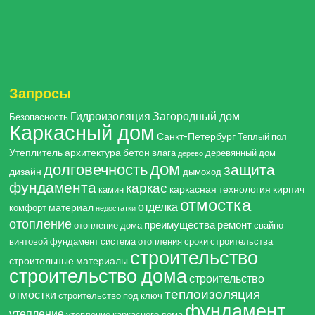
Запросы
Гидроизоляция
Загородный дом
Безопасность
Каркасный дом
Санкт-Петербург
Теплый пол
Утеплитель
архитектура
бетон
влага
деревянный дом
дерево
дом
долговечность
защита
дизайн
дымоход
фундамента
каркас
каркасная технология
кирпич
камин
отмостка
отделка
материал
комфорт
недостатки
отопление
преимущества
ремонт
отопление дома
свайно-
винтовой фундамент
система отопления
сроки строительства
строительство
строительные материалы
строительство дома
строительство
теплоизоляция
отмостки
строительство под ключ
фундамент
утепление
утепление каркасного дома