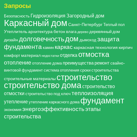
Запросы
Гидроизоляция
Загородный дом
Безопасность
Каркасный дом
Санкт-Петербург
Теплый пол
Утеплитель
архитектура
бетон
влага
деревянный дом
дерево
дом
долговечность
защита
дизайн
дымоход
фундамента
каркас
каркасная технология
кирпич
камин
отмостка
отделка
материал
комфорт
недостатки
отопление
преимущества
ремонт
отопление дома
свайно-
винтовой фундамент
система отопления
сроки строительства
строительство
строительные материалы
строительство дома
строительство
теплоизоляция
отмостки
строительство под ключ
фундамент
утепление
утепление каркасного дома
энергоэффективность
этапы
экономия
строительства