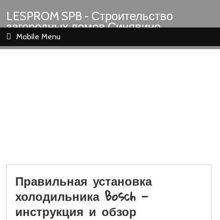
LESPROM SPB - Строительство
загородных домов Синявино
Шлиссельбург Кировск Назия
Mobile Menu
Правильная установка
холодильника Bosch —
инструкция и обзор