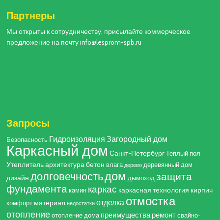
Партнеры
Мы открыты к сотрудничеству, присылайте коммерческое
предложение на почту info@lesprom-spb.ru
Запросы
Гидроизоляция
Загородный дом
Безопасность
Каркасный дом
Санкт-Петербург
Теплый пол
Утеплитель
архитектура
бетон
влага
деревянный дом
дерево
дом
долговечность
защита
дизайн
дымоход
фундамента
каркас
каркасная технология
кирпич
камин
отмостка
отделка
материал
комфорт
недостатки
отопление
преимущества
ремонт
отопление дома
свайно-