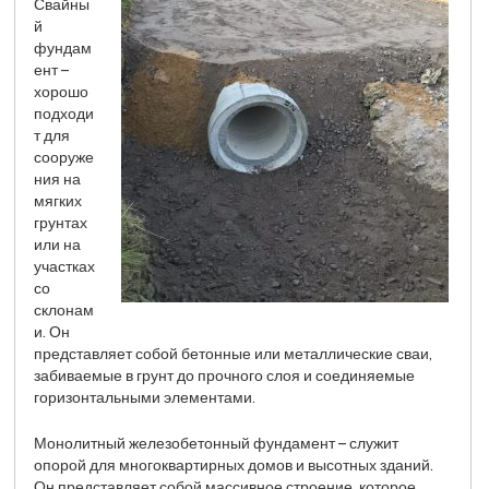
Свайны
й
фундам
ент –
хорошо
подходи
т для
сооруже
ния на
мягких
грунтах
или на
участках
со
склонам
и. Он
представляет собой бетонные или металлические сваи,
забиваемые в грунт до прочного слоя и соединяемые
горизонтальными элементами.
Монолитный железобетонный фундамент – служит
опорой для многоквартирных домов и высотных зданий.
Он представляет собой массивное строение, которое