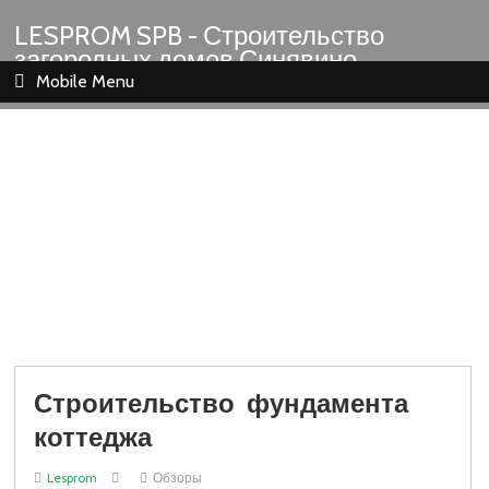
LESPROM SPB - Строительство
загородных домов Синявино
Шлиссельбург Кировск Назия
Mobile Menu
Строительство фундамента
коттеджа
Lesprom
Обзоры