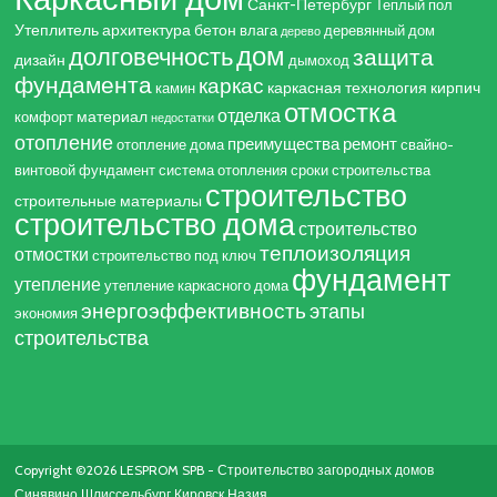
Санкт-Петербург
Теплый пол
Утеплитель
архитектура
бетон
влага
деревянный дом
дерево
дом
долговечность
защита
дизайн
дымоход
фундамента
каркас
каркасная технология
кирпич
камин
отмостка
отделка
материал
комфорт
недостатки
отопление
преимущества
ремонт
отопление дома
свайно-
винтовой фундамент
система отопления
сроки строительства
строительство
строительные материалы
строительство дома
строительство
теплоизоляция
отмостки
строительство под ключ
фундамент
утепление
утепление каркасного дома
энергоэффективность
этапы
экономия
строительства
Copyright ©2026 LESPROM SPB - Строительство загородных домов
Синявино Шлиссельбург Кировск Назия