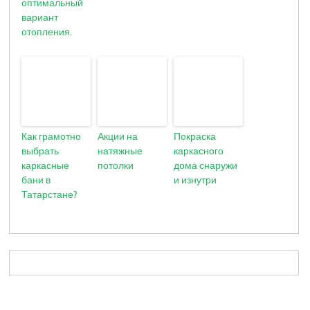
оптимальный
вариант
отопления.
Как грамотно
Акции на
Покраска
выбрать
натяжные
каркасного
каркасные
потолки
дома снаружи
бани в
и изнутри
Татарстане?