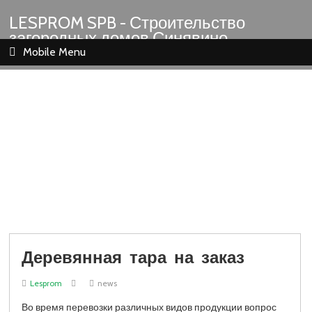
LESPROM SPB - Строительство
загородных домов Синявино
Шлиссельбург Кировск Назия
Mobile Menu
Деревянная тара на заказ
Lesprom
news
Во время перевозки различных видов продукции вопрос