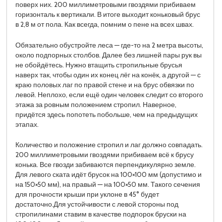
поверх них. 200 миллиметровыми гвоздями прибиваем
горизонталь к вертикали. В итоге выходит коньковый брус
в 2,8 м от пола. Как всегда, помним о пене на всех швах.
Обязательно обустройте леса — где-то на 2 метра высоты,
около подпорных столбов. Далее без лишней пары рук вы
не обойдётесь. Нужно втащить стропильные брусья
наверх так, чтобы один их конец лёг на конёк, а другой — с
краю половых лаг по правой стене и на брус обвязки по
левой. Неплохо, если ещё один человек следит со второго
этажа за ровным положением стропил. Наверное,
придётся здесь попотеть побольше, чем на предыдущих
этапах.
Количество и положение стропил и лаг должно совпадать.
200 миллиметровыми гвоздями прибиваем всё к брусу
конька. Все гвозди забиваются перпендикулярно земле.
Для левого ската идёт брусок на 100×100 мм (допустимо и
на 150×50 мм), на правый — на 100×50 мм. Такого сечения
для прочности крыши при уклоне в 45° будет
достаточно.Для устойчивости с левой стороны под
стропилинами ставим в качестве подпорок бруски на