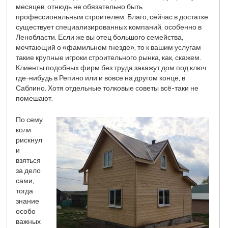
месяцев, отнюдь не обязательно быть
профессиональным строителем. Благо, сейчас в достатке
существует специализированных компаний, особенно в
Ленобласти. Если же вы отец большого семейства,
мечтающий о «фамильном гнезде», то к вашим услугам
такие крупные игроки строительного рынка, как, скажем.
Клиенты подобных фирм без труда закажут дом под ключ
где-нибудь в Репино или и вовсе на другом конце, в
Саблино. Хотя отдельные толковые советы всё-таки не
помешают.
По сему
коли
рискнул
и
взяться
за дело
сами,
тогда
знание
особо
важных