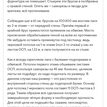
фурнитура не помешает. Стыкуем эти бруски в полбревна
с правой стеной. Опять же — саморезы и гвозди для
крепежа; всё пропениваем.
Соблюдая шаг в 61 см, брусом на 100×100 мм мостим лаги
во 2-м этаже — от передней стены. Причём первый и
крайний брус примостится прямиком на обвязке. Место
прилегания обрабатываем пеной на всём их протяжении.
Не забудьте оставить промежуток под лестницу, ведь
черновой потолок на 1-м этаже (пол 2-го этажа) у нас из
листов ОСП, на 1,22 м, и лаги получаются на их стыке.
Как и всегда скрепляем лаги с балками-подпорками и
обвязкой. Потолок первого этажа обшиваем листами
ОСП, используя саморезы на 45 мм. Конечно, целиком
листы не подойдут, их надо подогнать по размеру. В
данном случае наш размер — это расстояние от
внутренней стороны стены до подпорной балки. Основу
для потолка / чернового пола составят 11 ОСП-листов в 3
ряда. Таким образом всё сделанное получает
завершённую чёткую форму и необходимую прочность.
Для этой цели не подошёл бы, скажем, гипсокартон,