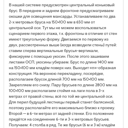
В нашей системе предусмотрен центральный коньковый
брус. В переднем и заднем фронтоне предусматриваем
окошки для освещения мансарды. Устанавливаем по два
2-х метровых бруса на 150×100 мм в 650 мм от
центральной оси. Тут мы не можем воспользоваться
сценарием первого этажа, т.к. фронтоны в отличие от стен
имеют треугольную форму. Двигаемся по первому из
двух, рассмотренных выше (когда возводили стены) путей:
ставим сперва вертикальные брусья-вертикали,
фиксируем с помощью укосин. После этого зашиваем
листами ОСП, укосины убираем. Брус по длине 1400 мм
на 150×100 мм кладём поверх них. Выходит «п»-образная
конструкция. На верхнюю перекладину, посерёдке,
располагаем брусок длиной 700 мм на 150×100 мм.
Закрепляем его снизу. Пару брусьев по длине 2800 мм на
100×100 мм располагаем стоймя на лаги пола в 3-х
метрах от правой стены, всё по той же центральной оси.
Для перил будущей лестницы первый станет балясиной,
поэтому располагайте его максимально близко к проему.
Второй — в 6-ти метрах от задней стенки. Его положение
придётся на соединение 6-ти и 3-х метровых брусьев.
Получаем: 4 столба в ряд. Те же брусья (6 м и 3 м) кладём