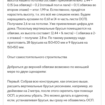
высота нашего потолка составит приблизительно: 2,44 –
0,15 (на обвязку) – 0,2 (готовый пол и лаги) – 0,1 ( обвязка во
втором этаже) — итог: 1,99 м. Естественно, придётся
нарастить высоту, т.к. это всё же слишком низко. Будем
наращивать кусками по 0,61 м (4-я часть листа ОСП).
Получаем 2,6 м на потолки. Уже приемлемая цифра для
дома. Поскольку вертикальные брусья помещаются на
обвязке, их высота составит: (2,44 + ¼ листа) – ( обвязка в 2-
х этажах) — получим: 2,8 м. По такому размеру надо
приготовить 28 брусьев на 150×100 мм и 9 брусьев на
150×150 мм.
Опыт самостоятельного строительства
Добраться до верхней обвязки возможно по меньшей
мере по двум сценариям:
Первый. Собрав всю конструкцию, как описано выше,
расшить вертикальные брусья укосинами, например, из
дюймовки на 2 метра, после этого скрепить при помощи
ОСП, а укосины убрать. Это можно делать в одиночку,
если, устанавливая брусья, вы сразу не обзавелись ОСП.