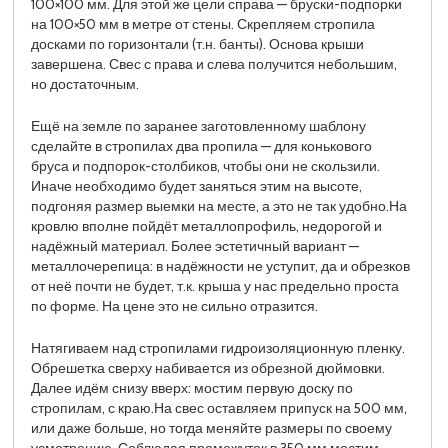
100×100 мм. Для этой же цели справа — бруски-подпорки
на 100×50 мм в метре от стены. Скрепляем стропила
досками по горизонтали (т.н. банты). Основа крыши
завершена. Свес с права и слева получится небольшим,
но достаточным.
Ещё на земле по заранее заготовленному шаблону
сделайте в стропилах два пропила — для конькового
бруса и подпорок-столбиков, чтобы они не скользили.
Иначе необходимо будет заняться этим на высоте,
подгоняя размер выемки на месте, а это не так удобно.На
кровлю вполне пойдёт металлопрофиль, недорогой и
надёжный материал. Более эстетичный вариант —
металлочерепица: в надёжности не уступит, да и обрезков
от неё почти не будет, т.к. крыша у нас предельно проста
по форме. На цене это не сильно отразится.
Натягиваем над стропилами гидроизоляционную пленку.
Обрешетка сверху набивается из обрезной дюймовки.
Далее идём снизу вверх: мостим первую доску по
стропилам, с краю.На свес оставляем припуск на 500 мм,
или даже больше, но тогда меняйте размеры по своему