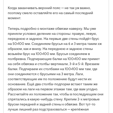
Когда заканчивать верхний пояс — не так уж важно,
поэтому смело оставляйте его на самый последний
момент.
Теперь подробно о монтаже обвязки наверху. Мы уже
приняли условно деление на стороны: правую, левую,
переднюю и заднюю. На первые две стены пойдёт брус
на 50×100 мм. Соединяем брусья на 6 и 3 метра таким хж
образом, как и внизу. На переднюю и заднюю стены
возьмём брус на 100×100 мм. Брусья соединяем в
полбревна. Подпирающие балки на 100×100 мм примет
на себя обвязка и столбы-вертикали, 3-й и 5-й. Врезаем
балки. Подпираем их столбами на 100×100 мм там, где
они соединяются с брусьями на 3 метра. Лаги,
соответствующие им по положению будут нести их
основание. Ещё два столба-подпорки встают таким же
образом на лаги на первом этажае там, где вам угодно.
Рассчитайте их положение так, чтобы в последующем они
спрятались в какую-нибудь стену. Крепим 2-х метровые
бруски передней и задней стены к обвязке. Вот тут-то
лучше лишний раз подстраховаться — крепёжная