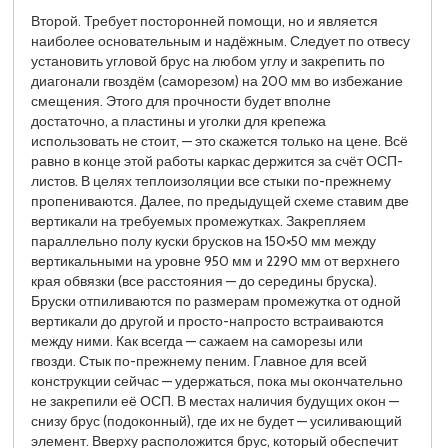
Второй. Требует посторонней помощи, но и является
наиболее основательным и надёжным. Следует по отвесу
установить угловой брус на любом углу и закрепить по
диагонали гвоздём (саморезом) на 200 мм во избежание
смещения. Этого для прочности будет вполне
достаточно, а пластины и уголки для крепежа
использовать не стоит, — это скажется только на цене. Всё
равно в конце этой работы каркас держится за счёт ОСП-
листов. В целях теплоизоляции все стыки по-прежнему
пропениваются. Далее, по предыдущей схеме ставим две
вертикали на требуемых промежутках. Закрепляем
параллельно полу куски брусков на 150×50 мм между
вертикальными на уровне 950 мм и 2290 мм от верхнего
края обвязки (все расстояния — до середины бруска).
Бруски отпиливаются по размерам промежутка от одной
вертикали до другой и просто-напросто встраиваются
между ними. Как всегда — сажаем на саморезы или
гвозди. Стык по-прежнему пеним. Главное для всей
конструкции сейчас — удержаться, пока мы окончательно
не закрепили её ОСП. В местах наличия будущих окон —
снизу брус (подоконный), где их не будет — усиливающий
элемент. Вверху расположится брус, который обеспечит