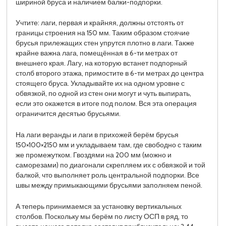
шириной бруса и наличием балки-подпорки.
Учтите: лаги, первая и крайняя, должны отстоять от
границы строения на 150 мм. Таким образом стоячие
брусья прилежащих стен упрутся плотно в лаги. Также
крайне важна лага, помещённая в 6-ти метрах от
внешнего края. Лагу, на которую встанет подпорный
столб второго этажа, примостите в 6-ти метрах до центра
стоящего бруса. Укладывайте их на одном уровне с
обвязкой, по одной из стен они могут и чуть выпирать,
если это окажется в итоге под полом. Вся эта операция
ограничится десятью брусьями.
На лаги веранды и лаги в прихожей берём брусья
150×100×2150 мм и укладываем там, где свободно с таким
же промежутком. Гвоздями на 200 мм (можно и
саморезами) по диагонали скрепляем их с обвязкой и той
балкой, что выполняет роль центральной подпорки. Все
швы между примыкающими брусьями заполняем пеной.
А теперь принимаемся за установку вертикальных
столбов. Поскольку мы берём по листу ОСП в ряд, то