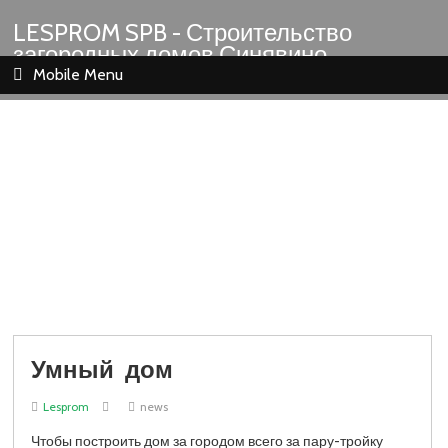
LESPROM SPB - Строительство
загородных домов Синявино
Шлиссельбург Кировск Назия
Mobile Menu
Умный дом
Lesprom
news
Чтобы построить дом за городом всего за пару-тройку