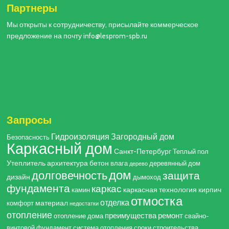
Партнеры
Мы открыты к сотрудничеству, присылайте коммерческое
предложение на почту info@lesprom-spb.ru
Запросы
Гидроизоляция
Загородный дом
Безопасность
Каркасный дом
Санкт-Петербург
Теплый пол
Утеплитель
архитектура
бетон
влага
деревянный дом
дерево
дом
долговечность
защита
дизайн
дымоход
фундамента
каркас
каркасная технология
кирпич
камин
отмостка
отделка
материал
комфорт
недостатки
отопление
преимущества
ремонт
отопление дома
свайно-
винтовой фундамент
система отопления
сроки строительства