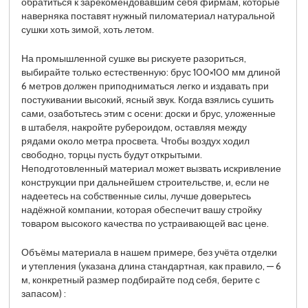
обратиться к зарекомендовавшим себя фирмам, которые
наверняка поставят нужный пиломатериал натуральной
сушки хоть зимой, хоть летом.
На промышленной сушке вы рискуете разориться,
выбирайте только естественную: брус 100×100 мм длиной
6 метров должен приподниматься легко и издавать при
постукивании высокий, ясный звук. Когда взялись сушить
сами, озаботьтесь этим с осени: доски и брус, уложенные
в штабеля, накройте рубероидом, оставляя между
рядами около метра просвета. Чтобы воздух ходил
свободно, торцы пусть будут открытыми.
Неподготовленный материал может вызвать искривление
конструкции при дальнейшем строительстве, и, если не
надеетесь на собственные силы, лучше доверьтесь
надёжной компании, которая обеспечит вашу стройку
товаром высокого качества по устраивающей вас цене.
Объёмы материала в нашем примере, без учёта отделки
и утепления (указана длина стандартная, как правило, — 6
м, конкретный размер подбирайте под себя, берите с
запасом) :