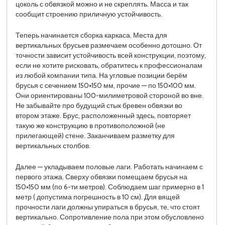
цоколь с обвязкой можно и не скреплять. Масса и так
сообщит строению приличную устойчивость.
Теперь начинается сборка каркаса. Места для
вертикальных брусьев размечаем особенно дотошно. От
точности зависит устойчивость всей конструкции, поэтому,
если не хотите рисковать, обратитесь к профессионалам
из любой компании типа. На угловые позиции берём
брусья с сечением 150×150 мм, прочие — по 150×100 мм.
Они ориентированы 100-милиметровой стороной во вне.
Не забывайте про будущий стык бревен обвязки во
втором этаже. Брус, расположенный здесь, повторяет
такую же конструкцию в противоположной (не
прилегающей) стене. Заканчиваем разметку для
вертикальных столбов.
Далее — укладываем половые лаги. Работать начинаем с
первого этажа. Сверху обвязки помещаем брусья на
150×150 мм (по 6-ти метров). Соблюдаем шаг примерно в 1
метр ( допустима погрешность в 10 см). Для вящей
прочности лаги должны упираться в брусья, те, что стоят
вертикально. Сопротивление пола при этом обусловлено