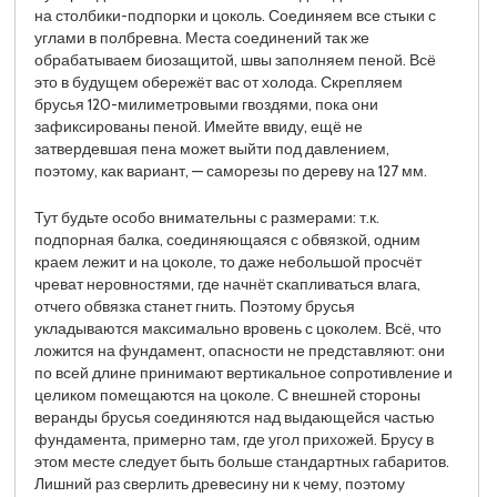
на столбики-подпорки и цоколь. Соединяем все стыки с
углами в полбревна. Места соединений так же
обрабатываем биозащитой, швы заполняем пеной. Всё
это в будущем обережёт вас от холода. Скрепляем
брусья 120-милиметровыми гвоздями, пока они
зафиксированы пеной. Имейте ввиду, ещё не
затвердевшая пена может выйти под давлением,
поэтому, как вариант, — саморезы по дереву на 127 мм.
Тут будьте особо внимательны с размерами: т.к.
подпорная балка, соединяющаяся с обвязкой, одним
краем лежит и на цоколе, то даже небольшой просчёт
чреват неровностями, где начнёт скапливаться влага,
отчего обвязка станет гнить. Поэтому брусья
укладываются максимально вровень с цоколем. Всё, что
ложится на фундамент, опасности не представляют: они
по всей длине принимают вертикальное сопротивление и
целиком помещаются на цоколе. С внешней стороны
веранды брусья соединяются над выдающейся частью
фундамента, примерно там, где угол прихожей. Брусу в
этом месте следует быть больше стандартных габаритов.
Лишний раз сверлить древесину ни к чему, поэтому