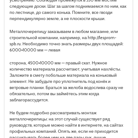
усмотрению. Соблюдая промежуток в 350 мм мостим
следующие доски. Шаг за шагом поднимаемся по ним, как
по лестнице, до самого конька. Помните, все гвозди
перпендикулярно земле, а не плоскости крыши.
Металлочерепицу заказываем в любом магазине, или
строительной компании, например, на http://lesprom-
spb.ru. Необходимо точно знать размеры двух площадей:
6000×10000 мм — левая
сторона, 4500×10000 мм — правый скат. Нужное
количество материала рассчитают, учитывая нахлёсты.
Заложите в смету побольше материала на коньковый
элемент. Не забудьте про уплотнитель под конёк и
ветровые планки. Браться за желоба водослива сразу не
обязательно, потом вы займётесь этим когда
заблагорассудится.
Не будем подробно рассматривать монтаж
металлочерепицы: на этот случай существует ряд
руководств, которые можно найти в интернете, на сайтах
профильных компаний. Опять же, если не приходится
рассчитывать более чем на две пары рук, лучше