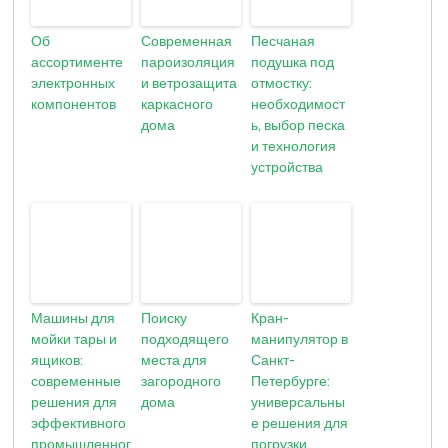
Об
Современная
Песчаная
ассортименте
пароизоляция
подушка под
электронных
и ветрозащита
отмостку:
компонентов
каркасного
необходимост
дома
ь, выбор песка
и технология
устройства
Машины для
Поиску
Кран-
мойки тары и
подходящего
манипулятор в
ящиков:
места для
Санкт-
современные
загородного
Петербурге:
решения для
дома
универсальны
эффективного
е решения для
промышленног
погрузки,