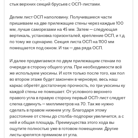
стык верхних секций брусьев с ОСП-листами.
Делим лист ОСП наполовину. Получившиеся части
пришиваем на две прилежащие стены через каждые 100
мм, лучше саморезами на 45 мм. Затем — следующая
вертикаль, установка горизонталей, крепление ОСП, и т.д.
по тому же сценарию. Секция листа ОСП на 1100 мм
помещается под окном. И так — два ряда ОСП.
И далее продвигаемся по двум прилежащим стенам по
очереди в сторону общего угла. При необходимости всё
же используем укосины. И хотя только после того, как пол
во втором этаже будет закончен в черновую, весь наш
каркас обретёт достаточную прочность, по три укосины ку
каждой стены не помешает. От условного верхнего
правого угла в правую сторону первый ОСП-лист следует
слегка сдвинуть — миллиметров на 70. Так же нужно
сделать в правом нижнем углу. Благодаря этому
расстояние от стены до столба-подпорки увеличится, а с
ней и общая площадь. Преимущества этого хода вы
ощутите полностью уже в готовом помещении. Другие
листы крепятся прямиком от угла.