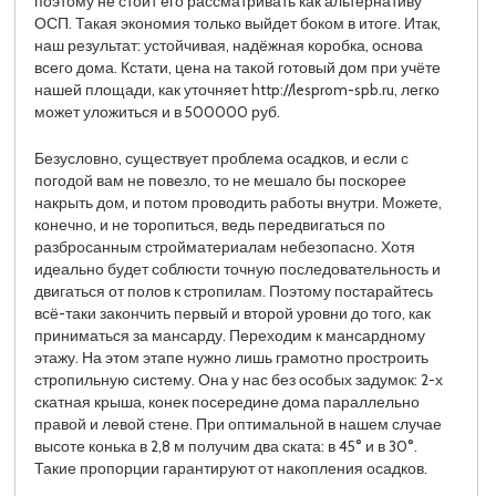
поэтому не стоит его рассматривать как альтернативу
ОСП. Такая экономия только выйдет боком в итоге. Итак,
наш результат: устойчивая, надёжная коробка, основа
всего дома. Кстати, цена на такой готовый дом при учёте
нашей площади, как уточняет http://lesprom-spb.ru, легко
может уложиться и в 500000 руб.
Безусловно, существует проблема осадков, и если с
погодой вам не повезло, то не мешало бы поскорее
накрыть дом, и потом проводить работы внутри. Можете,
конечно, и не торопиться, ведь передвигаться по
разбросанным стройматериалам небезопасно. Хотя
идеально будет соблюсти точную последовательность и
двигаться от полов к стропилам. Поэтому постарайтесь
всё-таки закончить первый и второй уровни до того, как
приниматься за мансарду. Переходим к мансардному
этажу. На этом этапе нужно лишь грамотно простроить
стропильную систему. Она у нас без особых задумок: 2-х
скатная крыша, конек посередине дома параллельно
правой и левой стене. При оптимальной в нашем случае
высоте конька в 2,8 м получим два ската: в 45° и в 30°.
Такие пропорции гарантируют от накопления осадков.