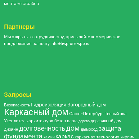
монтаже столбов
Партнеры
Мы открыты к сотрудничеству, присылайте коммерческое
предложение на почту info@lesprom-spb.ru
Запросы
Гидроизоляция
Загородный дом
Безопасность
Каркасный дом
Санкт-Петербург
Теплый пол
Утеплитель
архитектура
бетон
влага
деревянный дом
дерево
дом
долговечность
защита
дизайн
дымоход
фундамента
каркас
каркасная технология
кирпич
камин