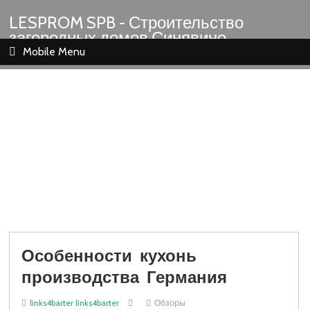
LESPROM SPB - Строительство
загородных домов Синявино
Шлиссельбург Кировск Назия
Mobile Menu
Особенности кухонь
производства Германия
links4barter links4barter
Обзоры